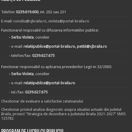
Telefon:
0239.619.600
, int. 202 sau 231
E-mail:
consiliu@cjbraila.ro
,
violeta@portal-braila.ro
Functionarul resposabil cu difuzarea informatiilor publice:
- Serbu Violeta
, consilier
- e-mail:
relatiipublice@portal-braila.ro, petitii@cjbraila.ro
- telefon/fax:
0239.627.675
Functionar responsabil cu aplicarea prevederilor Legii nr.52/2003:
- Serbu Violeta
, consilier
- e-mail:
relatiipublice@portal-braila.ro
- tel./fax:
0239.627.675
Chestionar de evaluare a satisfactiei cetateanului
Chestionar privind analiza diagnostic asupra situatiei actuale din judetul
Braila, proiect "Strategia de dezvoltare a Judetului Braila 2021-2027" SMIS
125782