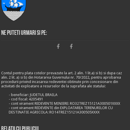
Ne puteti urmari si pe:
Contul pentru plata cotelor prevazute la art. 2 alin. 1 lit.a) si b) si dupa caz
alin. 2 lit. a) si b) din Hotararea Guvernului nr. 70/2022, pentru aprobarea
procedurii privind incasarea redeventei obtinute prin concesionare din
activitati de exploatare a resurselor de la suprafata ale statului:
- beneficiar: JUDETUL BRAILA
- cod fiscal: 4205491
- cont virament REDEVENTE MINIERE: RO32TREZ15121A300501XXXX
- cont virament REDEVENTE din EXPLOATAREA TERENURILOR CU
DESTINATIE AGRICOLA: RO14TREZ15121A300505XXXX
Relații cu publicul