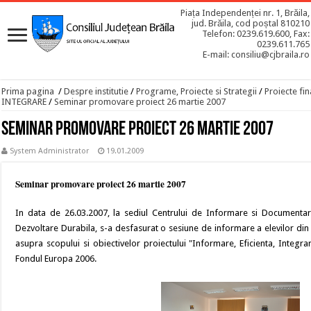
Piața Independenței nr. 1, Brăila,
jud. Brăila, cod poștal 810210
Telefon: 0239.619.600, Fax:
0239.611.765
E-mail: consiliu@cjbraila.ro
Prima pagina
/
Despre institutie
/
Programe, Proiecte si Strategii
/
Proiecte fin
INTEGRARE
/
Seminar promovare proiect 26 martie 2007
Seminar promovare proiect 26 martie 2007
System Administrator
19.01.2009
Seminar promovare proiect 26 martie 2007
In data de 26.03.2007, la sediul Centrului de Informare si Documenta
Dezvoltare Durabila, s-a desfasurat o sesiune de informare a elevilor di
asupra scopului si obiectivelor proiectului "Informare, Eficienta, Integra
Fondul Europa 2006.