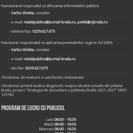
Functionarul resposabil cu difuzarea informatiilor publice:
- Serbu Violeta
, consilier
- e-mail:
relatiipublice@portal-braila.ro, petitii@cjbraila.ro
- telefon/fax:
0239.627.675
Functionar responsabil cu aplicarea prevederilor Legii nr.52/2003:
- Serbu Violeta
, consilier
- e-mail:
relatiipublice@portal-braila.ro
- tel./fax:
0239.627.675
Chestionar de evaluare a satisfactiei cetateanului
Chestionar privind analiza diagnostic asupra situatiei actuale din judetul
Braila, proiect "Strategia de dezvoltare a Judetului Braila 2021-2027" SMIS
125782
Program de lucru cu publicul
Luni:
08:00 - 16:30
Marți:
08:00 - 16:30
Miercuri:
08:00 - 16:30