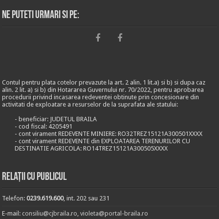
Ne puteti urmari si pe:
Contul pentru plata cotelor prevazute la art. 2 alin. 1 lit.a) si b) si dupa caz
alin. 2 lit. a) si b) din Hotararea Guvernului nr. 70/2022, pentru aprobarea
procedurii privind incasarea redeventei obtinute prin concesionare din
activitati de exploatare a resurselor de la suprafata ale statului:
- beneficiar: JUDETUL BRAILA
- cod fiscal: 4205491
- cont virament REDEVENTE MINIERE: RO32TREZ15121A300501XXXX
- cont virament REDEVENTE din EXPLOATAREA TERENURILOR CU
DESTINATIE AGRICOLA: RO14TREZ15121A300505XXXX
Relații cu publicul
Telefon:
0239.619.600
, int. 202 sau 231
E-mail:
consiliu@cjbraila.ro
,
violeta@portal-braila.ro