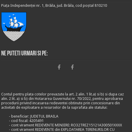
Piața Independenței nr. 1, Brăila, jud. Brăila, cod poștal 810210
Ne puteti urmari si pe:
Contul pentru plata cotelor prevazute la art. 2 alin. 1 lit.a) si b) si dupa caz
alin. 2 lit. a) si b) din Hotararea Guvernului nr. 70/2022, pentru aprobarea
procedurii privind incasarea redeventei obtinute prin concesionare din
activitati de exploatare a resurselor de la suprafata ale statului:
- beneficiar: JUDETUL BRAILA
- cod fiscal: 4205491
- cont virament REDEVENTE MINIERE: RO32TREZ15121A300501XXXX
- cont virament REDEVENTE din EXPLOATAREA TERENURILOR CU