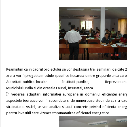
Reamintim ca in cadrul proiectului se vor desfasura trei seminarii de câte 2
zile si vor fi pregatite module specifice fiecaruia dintre grupurile tinta 
Autoritati publice locale; - Institutii publice; - Reprezentanti ai
Municipiul Braila si din orasele Faurei, Însuratei, Ianca.
În vederea adaptarii informatiei europene în domeniul eficientei energe
aspectele teoretice vor fi secondate si de numeroase studii de caz si ex
strainatate. Astfel, se vor analiza situatii concrete privind eficienta ene
pentru investitii care vizeaza tmbunatatirea eficientei energetice.