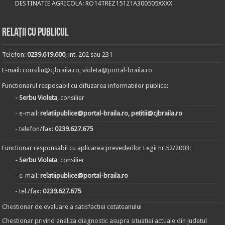
DESTINATIE AGRICOLA: RO14TREZ15121A300505XXXX
Relații cu publicul
Telefon:
0239.619.600
, int. 202 sau 231
E-mail:
consiliu@cjbraila.ro
,
violeta@portal-braila.ro
Functionarul resposabil cu difuzarea informatiilor publice:
- Serbu Violeta
, consilier
- e-mail:
relatiipublice@portal-braila.ro, petitii@cjbraila.ro
- telefon/fax:
0239.627.675
Functionar responsabil cu aplicarea prevederilor Legii nr.52/2003:
- Serbu Violeta
, consilier
- e-mail:
relatiipublice@portal-braila.ro
- tel./fax:
0239.627.675
Chestionar de evaluare a satisfactiei cetateanului
Chestionar privind analiza diagnostic asupra situatiei actuale din judetul