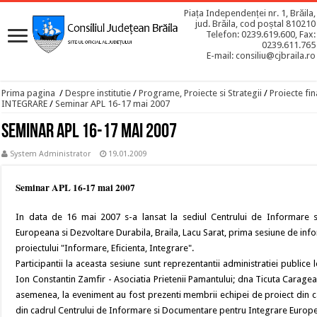
Piața Independenței nr. 1, Brăila,
jud. Brăila, cod poștal 810210
Telefon: 0239.619.600, Fax:
0239.611.765
E-mail: consiliu@cjbraila.ro
Prima pagina
/
Despre institutie
/
Programe, Proiecte si Strategii
/
Proiecte fin
INTEGRARE
/
Seminar APL 16-17 mai 2007
Seminar APL 16-17 mai 2007
System Administrator
19.01.2009
Seminar APL 16-17 mai 2007
In data de 16 mai 2007 s-a lansat la sediul Centrului de Informare 
Europeana si Dezvoltare Durabila, Braila, Lacu Sarat, prima sesiune de info
proiectului "Informare, Eficienta, Integrare".
Participantii la aceasta sesiune sunt reprezentantii administratiei publice l
Ion Constantin Zamfir - Asociatia Prietenii Pamantului; dna Ticuta Caragea -
asemenea, la eveniment au fost prezenti membrii echipei de proiect din cad
din cadrul Centrului de Informare si Documentare pentru Integrare Europe