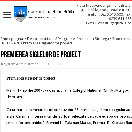
Piața Independenței nr. 1, Brăila,
jud. Brăila, cod poștal 810210
Telefon: 0239.619.600, Fax:
0239.611.765
E-mail: consiliu@cjbraila.ro
Prima pagina
/
Despre institutie
/
Programe, Proiecte si Strategii
/
Proiecte fin
INTEGRARE
/
Premierea siglelor de proiect
Premierea siglelor de proiect
System Administrator
19.01.2009
Premierea siglelor de proiect
Marti, 17 aprilie 2007 s-a desfasurat la Colegiul National "Gh. M. Murgoci" 
de proiect.
Ca urmare a seminarului informativ din 26 martie a.c., elevii colegiului a
sigle. Cele mai interesante idei au fost selectate de catre echipa de proie
premii "proiectantilor": Premiul I -
Teleman Marius
; Premiul II-
Cristian Ban