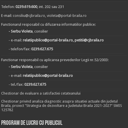
Telefon:
0239.619.600
, int. 202 sau 231
E-mail:
consiliu@cjbraila.ro
,
violeta@portal-braila.ro
Functionarul resposabil cu difuzarea informatiilor publice:
- Serbu Violeta
, consilier
- e-mail:
relatiipublice@portal-braila.ro, petitii@cjbraila.ro
- telefon/fax:
0239.627.675
Functionar responsabil cu aplicarea prevederilor Legii nr.52/2003:
- Serbu Violeta
, consilier
- e-mail:
relatiipublice@portal-braila.ro
- tel./fax:
0239.627.675
Chestionar de evaluare a satisfactiei cetateanului
Chestionar privind analiza diagnostic asupra situatiei actuale din judetul
Braila, proiect "Strategia de dezvoltare a Judetului Braila 2021-2027" SMIS
125782
Program de lucru cu publicul