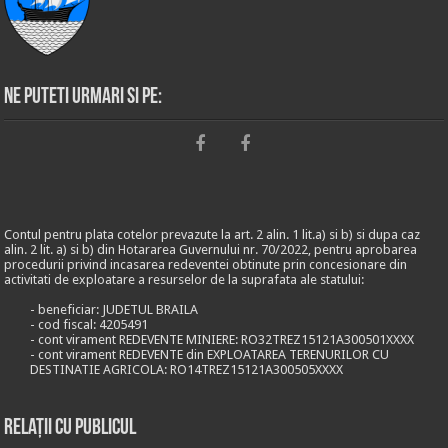
Ne puteti urmari si pe:
Contul pentru plata cotelor prevazute la art. 2 alin. 1 lit.a) si b) si dupa caz
alin. 2 lit. a) si b) din Hotararea Guvernului nr. 70/2022, pentru aprobarea
procedurii privind incasarea redeventei obtinute prin concesionare din
activitati de exploatare a resurselor de la suprafata ale statului:
- beneficiar: JUDETUL BRAILA
- cod fiscal: 4205491
- cont virament REDEVENTE MINIERE: RO32TREZ15121A300501XXXX
- cont virament REDEVENTE din EXPLOATAREA TERENURILOR CU
DESTINATIE AGRICOLA: RO14TREZ15121A300505XXXX
Relații cu publicul