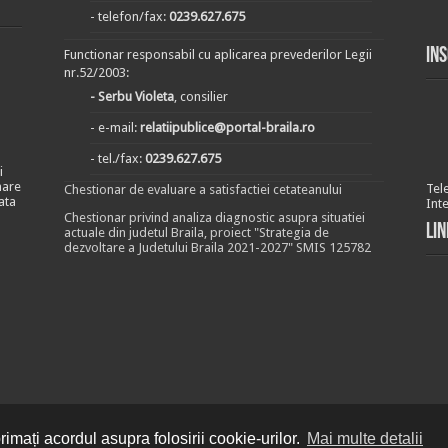
- telefon/fax:
0239.627.675
In
Functionar responsabil cu aplicarea prevederilor Legii
nr.52/2003:
- Serbu Violeta
, consilier
- e-mail:
relatiipublice@portal-braila.ro
- tel./fax:
0239.627.675
i
nare
Tel
Chestionar de evaluare a satisfactiei cetateanului
ata
Int
Chestionar privind analiza diagnostic asupra situatiei
Lin
actuale din judetul Braila, proiect "Strategia de
dezvoltare a Judetului Braila 2021-2027" SMIS 125782
imați acordul asupra folosirii cookie-urilor.
Mai multe detalii