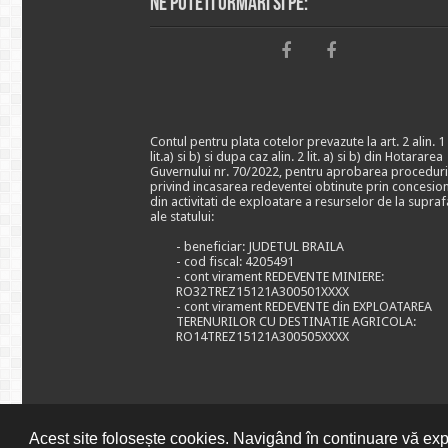
Ne puteti urmari si pe:
Contul pentru plata cotelor prevazute la art. 2 alin. 1
lit.a) si b) si dupa caz alin. 2 lit. a) si b) din Hotararea
Guvernului nr. 70/2022, pentru aprobarea proceduri
privind incasarea redeventei obtinute prin concesio
din activitati de exploatare a resurselor de la supraf
ale statului:
- beneficiar: JUDETUL BRAILA
- cod fiscal: 4205491
- cont virament REDEVENTE MINIERE:
RO32TREZ15121A300501XXXX
- cont virament REDEVENTE din EXPLOATAREA
TERENURILOR CU DESTINATIE AGRICOLA:
RO14TREZ15121A300505XXXX
Acest site folosește cookies. Navigând în continuare vă expr
© CONSILIUL JUDETEAN BRAILA, 2026