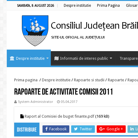
Despre institutie
Prima Pagina
Glosar
SAMBATA, 8 AUGUST 2026
Despre institutie
Informatii de interes public
Transpare
Prima pagina
/
Despre institutie
/
Rapoarte si studii
/
Rapoarte
/
Rapoa
Rapoarte de activitate comisii 2011
System Administrator
05.04.2017
Raport al Comisiei de buget finante.pdf
(169 kB)
Facebook
Twitter
Google +
L
Distribuie