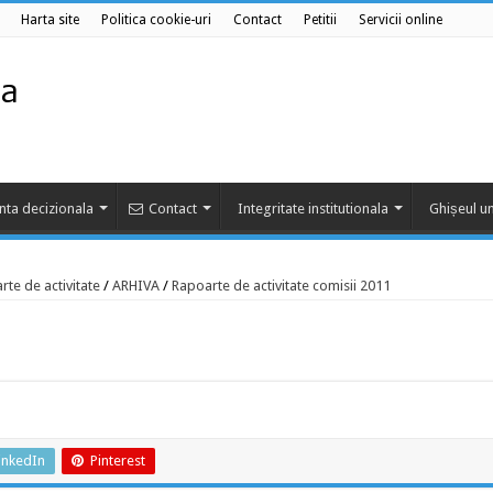
Harta site
Politica cookie-uri
Contact
Petitii
Servicii online
nta decizionala
Contact
Integritate institutionala
Ghișeul un
rte de activitate
/
ARHIVA
/
Rapoarte de activitate comisii 2011
inkedIn
Pinterest