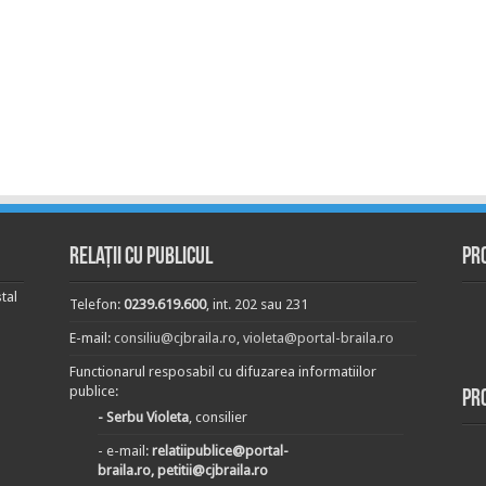
Relații cu publicul
Pr
tal
Telefon:
0239.619.600
, int. 202 sau 231
E-mail:
consiliu@cjbraila.ro
,
violeta@portal-braila.ro
Functionarul resposabil cu difuzarea informatiilor
publice:
Pr
- Serbu Violeta
, consilier
- e-mail:
relatiipublice@portal-
braila.ro, petitii@cjbraila.ro