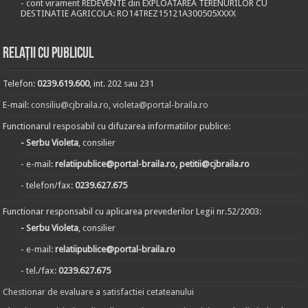
- cont virament REDEVENTE din EXPLOATAREA TERENURILOR CU
DESTINATIE AGRICOLA: RO14TREZ15121A300505XXXX
Relații cu publicul
Telefon:
0239.619.600
, int. 202 sau 231
E-mail:
consiliu@cjbraila.ro
,
violeta@portal-braila.ro
Functionarul resposabil cu difuzarea informatiilor publice:
- Serbu Violeta
, consilier
- e-mail:
relatiipublice@portal-braila.ro, petitii@cjbraila.ro
- telefon/fax:
0239.627.675
Functionar responsabil cu aplicarea prevederilor Legii nr.52/2003:
- Serbu Violeta
, consilier
- e-mail:
relatiipublice@portal-braila.ro
- tel./fax:
0239.627.675
Chestionar de evaluare a satisfactiei cetateanului