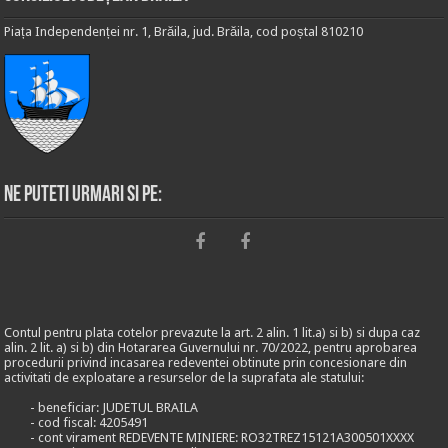
Piața Independenței nr. 1, Brăila, jud. Brăila, cod poștal 810210
Ne puteti urmari si pe:
Contul pentru plata cotelor prevazute la art. 2 alin. 1 lit.a) si b) si dupa caz
alin. 2 lit. a) si b) din Hotararea Guvernului nr. 70/2022, pentru aprobarea
procedurii privind incasarea redeventei obtinute prin concesionare din
activitati de exploatare a resurselor de la suprafata ale statului:
- beneficiar: JUDETUL BRAILA
- cod fiscal: 4205491
- cont virament REDEVENTE MINIERE: RO32TREZ15121A300501XXXX