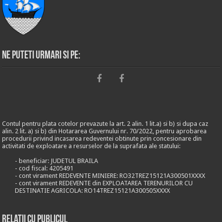
Ne puteti urmari si pe:
Contul pentru plata cotelor prevazute la art. 2 alin. 1 lit.a) si b) si dupa caz
alin. 2 lit. a) si b) din Hotararea Guvernului nr. 70/2022, pentru aprobarea
procedurii privind incasarea redeventei obtinute prin concesionare din
activitati de exploatare a resurselor de la suprafata ale statului:
- beneficiar: JUDETUL BRAILA
- cod fiscal: 4205491
- cont virament REDEVENTE MINIERE: RO32TREZ15121A300501XXXX
- cont virament REDEVENTE din EXPLOATAREA TERENURILOR CU
DESTINATIE AGRICOLA: RO14TREZ15121A300505XXXX
Relații cu publicul