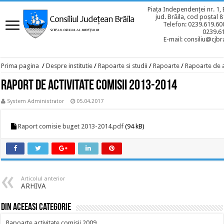
Piața Independenței nr. 1, 
jud. Brăila, cod poștal 
Telefon: 0239.619.600
0239.6
E-mail: consiliu@cjbra
Prima pagina
/
Despre institutie
/
Rapoarte si studii
/
Rapoarte
/
Rapoarte de a
Raport de activitate comisii 2013-2014
System Administrator
05.04.2017
Raport comisie buget 2013-2014.pdf
(94 kB)
Articolul anterior
ARHIVA
Din aceeasi categorie
Rapoarte activitate comisii 2009