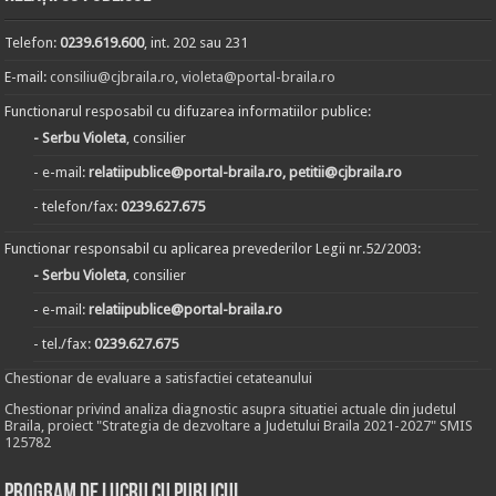
Telefon:
0239.619.600
, int. 202 sau 231
E-mail:
consiliu@cjbraila.ro
,
violeta@portal-braila.ro
Functionarul resposabil cu difuzarea informatiilor publice:
- Serbu Violeta
, consilier
- e-mail:
relatiipublice@portal-braila.ro, petitii@cjbraila.ro
- telefon/fax:
0239.627.675
Functionar responsabil cu aplicarea prevederilor Legii nr.52/2003:
- Serbu Violeta
, consilier
- e-mail:
relatiipublice@portal-braila.ro
- tel./fax:
0239.627.675
Chestionar de evaluare a satisfactiei cetateanului
Chestionar privind analiza diagnostic asupra situatiei actuale din judetul
Braila, proiect "Strategia de dezvoltare a Judetului Braila 2021-2027" SMIS
125782
Program de lucru cu publicul