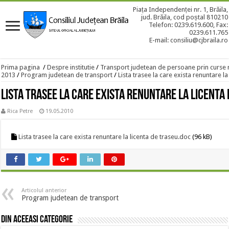
Piața Independenței nr. 1, Brăila,
jud. Brăila, cod poștal 810210
Telefon: 0239.619.600, Fax:
0239.611.765
E-mail: consiliu@cjbraila.ro
Prima pagina
/
Despre institutie
/
Transport judetean de persoane prin curse 
2013
/
Program judetean de transport
/
Lista trasee la care exista renuntare la
Lista trasee la care exista renuntare la licenta
Rica Petre
19.05.2010
Lista trasee la care exista renuntare la licenta de traseu.doc
(96 kB)
Articolul anterior
Program judetean de transport
Din aceeasi categorie