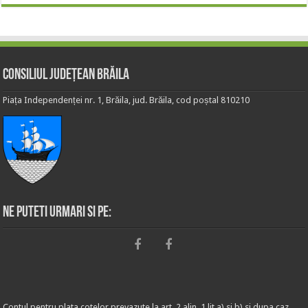
Consiliul Județean Brăila
Piața Independenței nr. 1, Brăila, jud. Brăila, cod poștal 810210
Ne puteti urmari si pe:
Contul pentru plata cotelor prevazute la art. 2 alin. 1 lit.a) si b) si dupa caz