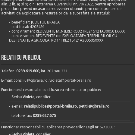
alin. 2 lit. a) si b) din Hotararea Guvernului nr. 70/2022, pentru aprobarea
procedurii privind incasarea redeventei obtinute prin concesionare din
activitati de exploatare a resurselor de la suprafata ale statului:
- beneficiar: JUDETUL BRAILA
- cod fiscal: 4205491
- cont virament REDEVENTE MINIERE: RO32TREZ15121A300501XXXX
- cont virament REDEVENTE din EXPLOATAREA TERENURILOR CU
DESTINATIE AGRICOLA: RO14TREZ15121A300505XXXX
Relații cu publicul
Telefon:
0239.619.600
, int. 202 sau 231
E-mail:
consiliu@cjbraila.ro
,
violeta@portal-braila.ro
Functionarul resposabil cu difuzarea informatiilor publice:
- Serbu Violeta
, consilier
- e-mail:
relatiipublice@portal-braila.ro, petitii@cjbraila.ro
- telefon/fax:
0239.627.675
Functionar responsabil cu aplicarea prevederilor Legii nr.52/2003:
- Serbu Violeta
, consilier