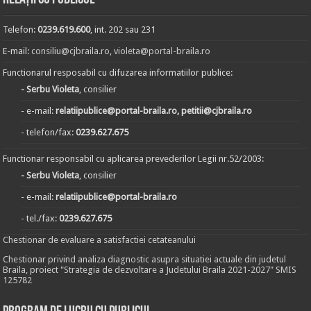
Telefon:
0239.619.600
, int. 202 sau 231
E-mail:
consiliu@cjbraila.ro
,
violeta@portal-braila.ro
Functionarul resposabil cu difuzarea informatiilor publice:
- Serbu Violeta
, consilier
- e-mail:
relatiipublice@portal-braila.ro, petitii@cjbraila.ro
- telefon/fax:
0239.627.675
Functionar responsabil cu aplicarea prevederilor Legii nr.52/2003:
- Serbu Violeta
, consilier
- e-mail:
relatiipublice@portal-braila.ro
- tel./fax:
0239.627.675
Chestionar de evaluare a satisfactiei cetateanului
Chestionar privind analiza diagnostic asupra situatiei actuale din judetul
Braila, proiect "Strategia de dezvoltare a Judetului Braila 2021-2027" SMIS
125782