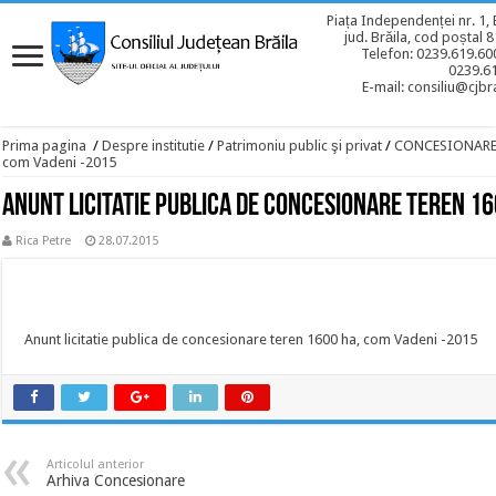
Piața Independenței nr. 1, 
jud. Brăila, cod poștal 
Telefon: 0239.619.600
0239.6
E-mail: consiliu@cjbra
Prima pagina
/
Despre institutie
/
Patrimoniu public şi privat
/
CONCESIONAR
com Vadeni -2015
Anunt licitatie publica de concesionare teren 16
Rica Petre
28.07.2015
Anunt licitatie publica de concesionare teren 1600 ha, com Vadeni -2015
Articolul anterior
Arhiva Concesionare