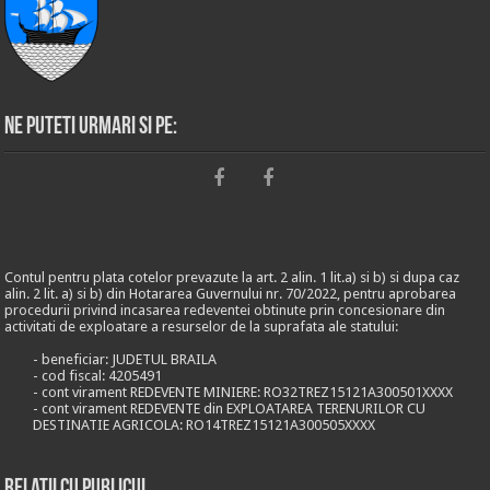
Ne puteti urmari si pe:
Contul pentru plata cotelor prevazute la art. 2 alin. 1 lit.a) si b) si dupa caz
alin. 2 lit. a) si b) din Hotararea Guvernului nr. 70/2022, pentru aprobarea
procedurii privind incasarea redeventei obtinute prin concesionare din
activitati de exploatare a resurselor de la suprafata ale statului:
- beneficiar: JUDETUL BRAILA
- cod fiscal: 4205491
- cont virament REDEVENTE MINIERE: RO32TREZ15121A300501XXXX
- cont virament REDEVENTE din EXPLOATAREA TERENURILOR CU
DESTINATIE AGRICOLA: RO14TREZ15121A300505XXXX
Relații cu publicul