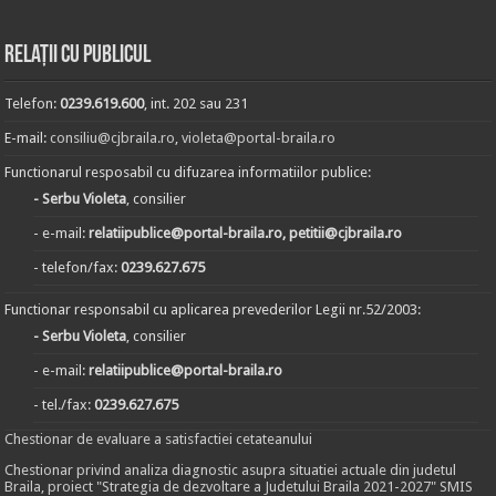
Relații cu publicul
Telefon:
0239.619.600
, int. 202 sau 231
E-mail:
consiliu@cjbraila.ro
,
violeta@portal-braila.ro
Functionarul resposabil cu difuzarea informatiilor publice:
- Serbu Violeta
, consilier
- e-mail:
relatiipublice@portal-braila.ro, petitii@cjbraila.ro
- telefon/fax:
0239.627.675
Functionar responsabil cu aplicarea prevederilor Legii nr.52/2003:
- Serbu Violeta
, consilier
- e-mail:
relatiipublice@portal-braila.ro
- tel./fax:
0239.627.675
Chestionar de evaluare a satisfactiei cetateanului
Chestionar privind analiza diagnostic asupra situatiei actuale din judetul
Braila, proiect "Strategia de dezvoltare a Judetului Braila 2021-2027" SMIS