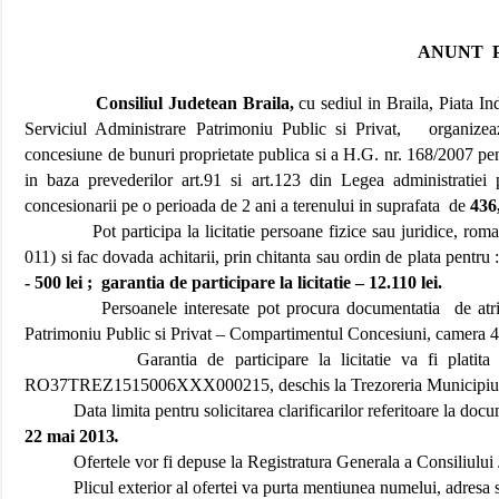
ANUNT
Consiliul Judetean Braila,
cu sediul in Braila, Piata 
Serviciul Administrare Patrimoniu Public si Privat,
organizea
concesiune de bunuri proprietate publica si a H.G. nr. 168/2007 pe
in baza prevederilor art.91 si art.123 din Legea administratiei p
concesionarii pe o perioada de 2 ani a terenului in suprafata
de
436,
Pot participa la licitatie persoane fizice sau juridice, r
011) si fac dovada achitarii, prin chitanta sau ordin de plata pentru 
- 500 lei ;
garantia de participare la licitatie – 12.110 lei.
Persoanele interesate pot procura documentatia
de atr
Patrimoniu Public si Privat – Compartimentul Concesiuni, camera 4
Garantia de participare la licitatie va fi platita
RO37TREZ1515006XXX000215, deschis la Trezoreria Municipiulu
Data limita pentru solicitarea clarificarilor referitoare la doc
22 mai 2013
.
Ofertele vor fi depuse la Registratura Generala a Consiliului 
Plicul exterior al ofertei va purta mentiunea numelui, adresa si