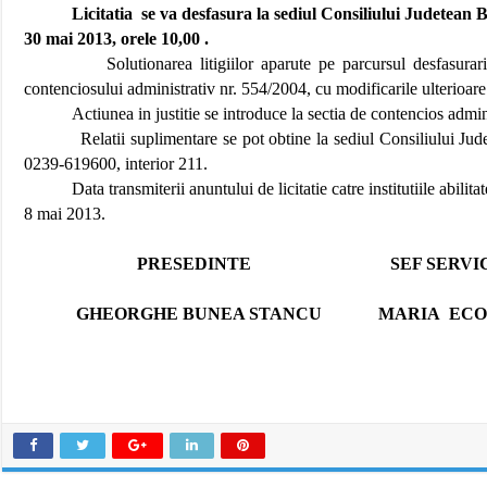
Licitatia
se va desfasura la sediul Consiliului Judetean Br
30 mai 2013, orele 10,00 .
Solutionarea litigiilor aparute pe parcursul desfasurar
contenciosului administrativ nr. 554/2004, cu modificarile ulterioare
Actiunea in justitie se introduce la sectia de contencios admin
Relatii suplimentare se pot obtine la sediul Consiliului Ju
0239-619600, interior 211.
Data transmiterii anuntului de licitatie catre institutiile abilita
8 mai 2013.
PRESEDINTE
SEF SERVI
GHEORGHE BUNEA STANCU
MARIA
EC