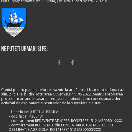
Piața Independenței nr. 1, Brăila, jud. Brăila, cod poștal 810210
Ne puteti urmari si pe:
Contul pentru plata cotelor prevazute la art. 2 alin. 1 lit.a) si b) si dupa caz
alin. 2 lit. a) si b) din Hotararea Guvernului nr. 70/2022, pentru aprobarea
procedurii privind incasarea redeventei obtinute prin concesionare din
activitati de exploatare a resurselor de la suprafata ale statului:
- beneficiar: JUDETUL BRAILA
- cod fiscal: 4205491
- cont virament REDEVENTE MINIERE: RO32TREZ15121A300501XXXX
- cont virament REDEVENTE din EXPLOATAREA TERENURILOR CU
DESTINATIE AGRICOLA: RO14TREZ15121A300505XXXX