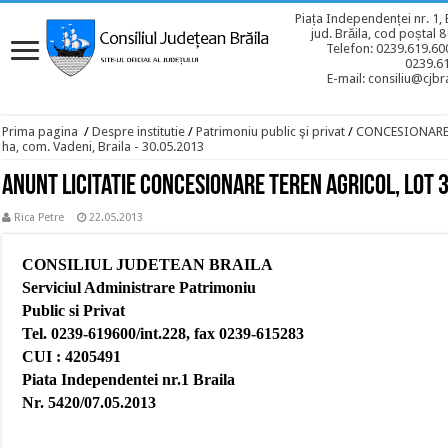
Piața Independenței nr. 1, 
jud. Brăila, cod poștal 
Telefon: 0239.619.600
0239.6
E-mail: consiliu@cjbra
Prima pagina
/
Despre institutie
/
Patrimoniu public şi privat
/
CONCESIONAR
ha, com. Vadeni, Braila - 30.05.2013
Anunt licitatie concesionare teren agricol, lot 3 
Rica Petre
22.05.2013
CONSILIUL JUDETEAN BRAILA
Serviciul Administrare Patrimoniu
Public si Privat
Tel. 0239-619600/int.228, fax 0239-615283
CUI : 4205491
Piata Independentei nr.1 Braila
Nr. 5420/07.05.2013