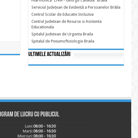
Filarmonica "LYRA - George Cavadia" Brăila
Serviciul Județean de Evidență a Persoanelor Brăila
Centrul Scolar de Educatie Incluziva
Centrul Judetean de Resurse si Asistenta
Educationala
Spitalul Judetean de Urgenta Braila
Spitalul de Pneumoftiziologie Braila
Ultimele actualizări
ogram de lucru cu publicul
Luni:
08:00 - 16:30
Marți:
08:00 - 16:30
Miercuri:
08:00 - 16:30