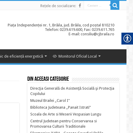
Rețele de socializare:
Piața Independenței nr. 1, Brăila, jud. Brăila, cod poștal 810210
Telefon: 0239.619.600, Fax: 0239.611.765
E-mail: consiliu@cjbraila.ro
ic de eficiență energetică
Monitorul Oficial Local
Din aceeasi categorie
Direcţia Generală de Asistenţă Socială şi Protecţia
Copilului
Muzeul Brailei „Carol I"
Biblioteca Judeteana „Panait Istrati”
Scoala de Arte si Meserii Vespasian Lungu
Centrul Judetean pentru Conservarea si
Promovarea Culturii Traditionale