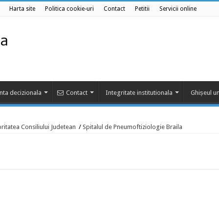
Harta site
Politica cookie-uri
Contact
Petitii
Servicii online
nta decizionala
Contact
Integritate institutionala
Ghișeul un
toritatea Consiliului Judetean
/
Spitalul de Pneumoftiziologie Braila