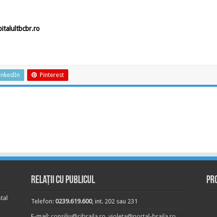
talultbcbr.ro
inkedIn
Pinterest
Relații cu publicul
Pr
tal
Telefon:
0239.619.600
, int. 202 sau 231
E-mail:
consiliu@cjbraila.ro
,
violeta@portal-braila.ro