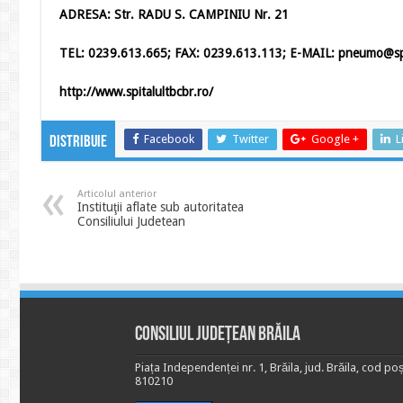
ADRESA: Str. RADU S. CAMPINIU Nr. 21
TEL: 0239.613.665; FAX: 0239.613.113; E-MAIL: pneumo@spi
http://www.spitalultbcbr.ro/
Facebook
Twitter
Google +
L
Distribuie
Articolul anterior
Instituţii aflate sub autoritatea
Consiliului Judetean
Consiliul Județean Brăila
Piața Independenței nr. 1, Brăila, jud. Brăila, cod poș
810210