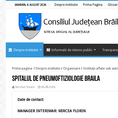
Despre institutie
Prima Pagina
Glosar
SAMBATA, 8 AUGUST 2026
Despre institutie
Informatii de interes public
Transpare
Prima pagina
/
Despre institutie
/
Organizare
/
Instituţii aflate sub au
Spitalul de Pneumoftiziologie Braila
Nicolae Sloata
06.08.2026
Date de contact:
MANAGER INTERIMAR: MIRCEA FLORIN