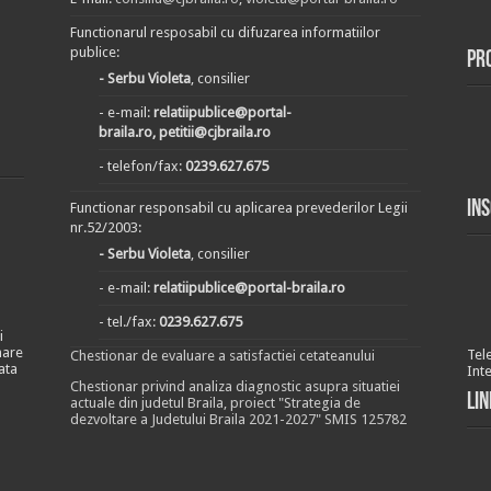
Functionarul resposabil cu difuzarea informatiilor
publice:
Pr
- Serbu Violeta
, consilier
- e-mail:
relatiipublice@portal-
braila.ro, petitii@cjbraila.ro
- telefon/fax:
0239.627.675
In
Functionar responsabil cu aplicarea prevederilor Legii
nr.52/2003:
- Serbu Violeta
, consilier
- e-mail:
relatiipublice@portal-braila.ro
- tel./fax:
0239.627.675
i
nare
Tel
Chestionar de evaluare a satisfactiei cetateanului
ata
Int
Chestionar privind analiza diagnostic asupra situatiei
Lin
actuale din judetul Braila, proiect "Strategia de
dezvoltare a Judetului Braila 2021-2027" SMIS 125782