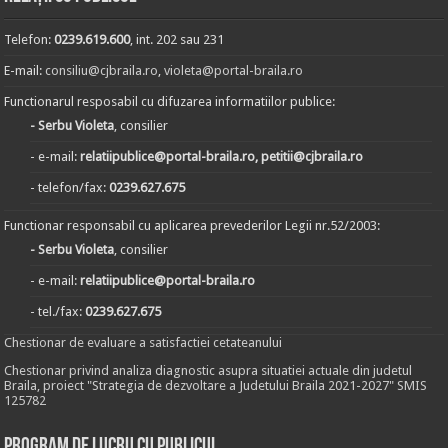
Telefon:
0239.619.600
, int. 202 sau 231
E-mail:
consiliu@cjbraila.ro
,
violeta@portal-braila.ro
Functionarul resposabil cu difuzarea informatiilor publice:
- Serbu Violeta
, consilier
- e-mail:
relatiipublice@portal-braila.ro, petitii@cjbraila.ro
- telefon/fax:
0239.627.675
Functionar responsabil cu aplicarea prevederilor Legii nr.52/2003:
- Serbu Violeta
, consilier
- e-mail:
relatiipublice@portal-braila.ro
- tel./fax:
0239.627.675
Chestionar de evaluare a satisfactiei cetateanului
Chestionar privind analiza diagnostic asupra situatiei actuale din judetul
Braila, proiect "Strategia de dezvoltare a Judetului Braila 2021-2027" SMIS
125782
Program de lucru cu publicul