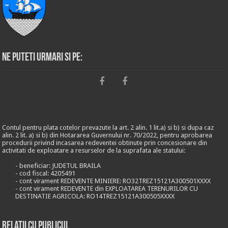
Ne puteti urmari si pe:
Contul pentru plata cotelor prevazute la art. 2 alin. 1 lit.a) si b) si dupa caz
alin. 2 lit. a) si b) din Hotararea Guvernului nr. 70/2022, pentru aprobarea
procedurii privind incasarea redeventei obtinute prin concesionare din
activitati de exploatare a resurselor de la suprafata ale statului:
- beneficiar: JUDETUL BRAILA
- cod fiscal: 4205491
- cont virament REDEVENTE MINIERE: RO32TREZ15121A300501XXXX
- cont virament REDEVENTE din EXPLOATAREA TERENURILOR CU
DESTINATIE AGRICOLA: RO14TREZ15121A300505XXXX
Relații cu publicul