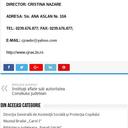
DIRECTOR: CRISTINA NAZARE
ADRESA: Str. ANA ASLAN Nr. 10A
TEL: 0239.676.877; FAX: 0239.676.877;
E-MAIL:
cjraebr@yahoo.com
http://www.cjrae.3x.ro
Articolul anterior
Instituţii aflate sub autoritatea
Consiliului Judetean
Din aceeasi categorie
Direcţia Generală de Asistenţă Socială şi Protecţia Copilului
Muzeul Brailei „Carol I"
Biblioteca Judeteana „Panait Istrati”