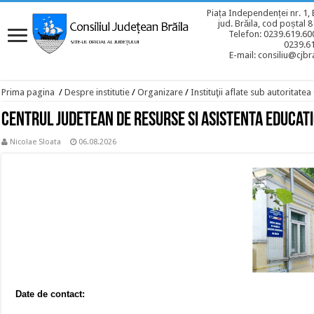
Piața Independenței nr. 1, 
jud. Brăila, cod poștal 
Telefon: 0239.619.600
0239.6
E-mail: consiliu@cjbra
Prima pagina
/
Despre institutie
/
Organizare
/
Instituţii aflate sub autoritate
Centrul Judetean de Resurse si Asistenta Educat
Nicolae Sloata
06.08.2026
Date de contact: