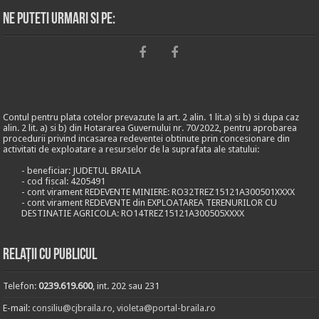
Ne puteti urmari si pe:
Contul pentru plata cotelor prevazute la art. 2 alin. 1 lit.a) si b) si dupa caz
alin. 2 lit. a) si b) din Hotararea Guvernului nr. 70/2022, pentru aprobarea
procedurii privind incasarea redeventei obtinute prin concesionare din
activitati de exploatare a resurselor de la suprafata ale statului:
- beneficiar: JUDETUL BRAILA
- cod fiscal: 4205491
- cont virament REDEVENTE MINIERE: RO32TREZ15121A300501XXXX
- cont virament REDEVENTE din EXPLOATAREA TERENURILOR CU
DESTINATIE AGRICOLA: RO14TREZ15121A300505XXXX
Relații cu publicul
Telefon:
0239.619.600
, int. 202 sau 231
E-mail:
consiliu@cjbraila.ro
,
violeta@portal-braila.ro