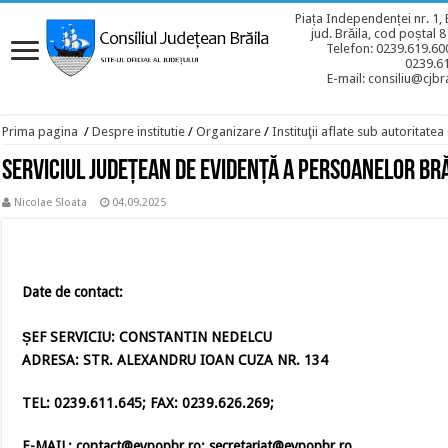
Piața Independenței nr. 1, 
jud. Brăila, cod poștal 
Telefon: 0239.619.600
0239.6
E-mail: consiliu@cjbra
Prima pagina
/
Despre institutie
/
Organizare
/
Instituţii aflate sub autoritate
Serviciul Județean de Evidență a Persoanelor Br
Nicolae Sloata
04.09.2025
Date de contact:
ȘEF SERVICIU: CONSTANTIN NEDELCU
ADRESA: STR. ALEXANDRU IOAN CUZA NR. 134
TEL: 0239.611.645; FAX: 0239.626.269;
E-MAIL:
contact@evpopbr.ro
; secretariat@evpopbr.ro