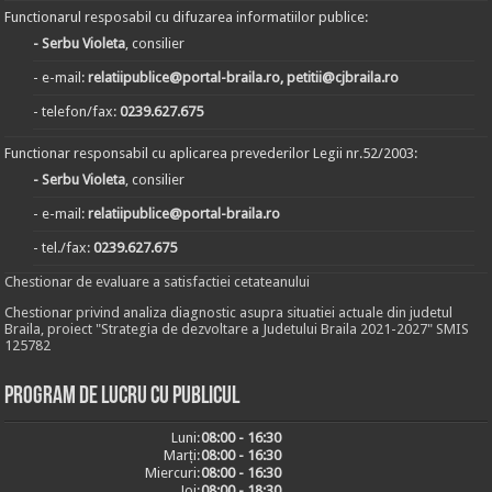
Functionarul resposabil cu difuzarea informatiilor publice:
- Serbu Violeta
, consilier
- e-mail:
relatiipublice@portal-braila.ro, petitii@cjbraila.ro
- telefon/fax:
0239.627.675
Functionar responsabil cu aplicarea prevederilor Legii nr.52/2003:
- Serbu Violeta
, consilier
- e-mail:
relatiipublice@portal-braila.ro
- tel./fax:
0239.627.675
Chestionar de evaluare a satisfactiei cetateanului
Chestionar privind analiza diagnostic asupra situatiei actuale din judetul
Braila, proiect "Strategia de dezvoltare a Judetului Braila 2021-2027" SMIS
125782
Program de lucru cu publicul
Luni:
08:00 - 16:30
Marți:
08:00 - 16:30
Miercuri:
08:00 - 16:30
Joi:
08:00 - 18:30