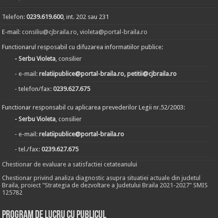
Telefon:
0239.619.600
, int. 202 sau 231
E-mail:
consiliu@cjbraila.ro
,
violeta@portal-braila.ro
Functionarul resposabil cu difuzarea informatiilor publice:
- Serbu Violeta
, consilier
- e-mail:
relatiipublice@portal-braila.ro, petitii@cjbraila.ro
- telefon/fax:
0239.627.675
Functionar responsabil cu aplicarea prevederilor Legii nr.52/2003:
- Serbu Violeta
, consilier
- e-mail:
relatiipublice@portal-braila.ro
- tel./fax:
0239.627.675
Chestionar de evaluare a satisfactiei cetateanului
Chestionar privind analiza diagnostic asupra situatiei actuale din judetul
Braila, proiect "Strategia de dezvoltare a Judetului Braila 2021-2027" SMIS
125782
Program de lucru cu publicul