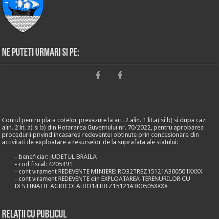
Ne puteti urmari si pe:
Contul pentru plata cotelor prevazute la art. 2 alin. 1 lit.a) si b) si dupa caz
alin. 2 lit. a) si b) din Hotararea Guvernului nr. 70/2022, pentru aprobarea
procedurii privind incasarea redeventei obtinute prin concesionare din
activitati de exploatare a resurselor de la suprafata ale statului:
- beneficiar: JUDETUL BRAILA
- cod fiscal: 4205491
- cont virament REDEVENTE MINIERE: RO32TREZ15121A300501XXXX
- cont virament REDEVENTE din EXPLOATAREA TERENURILOR CU
DESTINATIE AGRICOLA: RO14TREZ15121A300505XXXX
Relații cu publicul