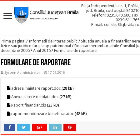
Piața Independenței nr. 1, Brăila,
jud. Brăila, cod poștal 810210
Telefon: 0239.619.600, Fax:
0239.611.765
E-mail: consiliu@cjbraila.ro
Prima pagina
/
Informatii de interes public
/
Situatia anuala a finantarilor n
fizice sau juridice fara scop patrimonial
/
Finantari nerambursabile Consiliul Ju
decembrie 2005
/
Anul 2016
/
Formulare de raportare
Formulare de raportare
System Administrator
17.05.2016
adresa inaintare raport.doc
(28 kB)
Anexa cerere de plata.doc
(27 kB)
Raport financiar.xls
(23 kB)
raport monitorizare beneficiar.doc
(48 kB)