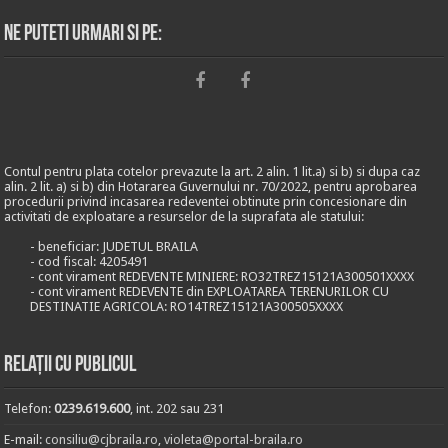
Ne puteti urmari si pe:
Contul pentru plata cotelor prevazute la art. 2 alin. 1 lit.a) si b) si dupa caz
alin. 2 lit. a) si b) din Hotararea Guvernului nr. 70/2022, pentru aprobarea
procedurii privind incasarea redeventei obtinute prin concesionare din
activitati de exploatare a resurselor de la suprafata ale statului:
- beneficiar: JUDETUL BRAILA
- cod fiscal: 4205491
- cont virament REDEVENTE MINIERE: RO32TREZ15121A300501XXXX
- cont virament REDEVENTE din EXPLOATAREA TERENURILOR CU
DESTINATIE AGRICOLA: RO14TREZ15121A300505XXXX
Relații cu publicul
Telefon:
0239.619.600
, int. 202 sau 231
E-mail:
consiliu@cjbraila.ro
,
violeta@portal-braila.ro