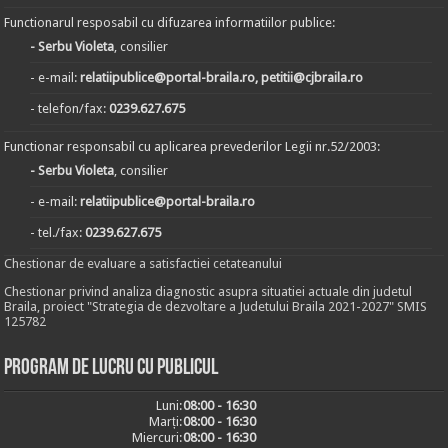
Functionarul resposabil cu difuzarea informatiilor publice:
- Serbu Violeta
, consilier
- e-mail:
relatiipublice@portal-braila.ro, petitii@cjbraila.ro
- telefon/fax:
0239.627.675
Functionar responsabil cu aplicarea prevederilor Legii nr.52/2003:
- Serbu Violeta
, consilier
- e-mail:
relatiipublice@portal-braila.ro
- tel./fax:
0239.627.675
Chestionar de evaluare a satisfactiei cetateanului
Chestionar privind analiza diagnostic asupra situatiei actuale din judetul
Braila, proiect "Strategia de dezvoltare a Judetului Braila 2021-2027" SMIS
125782
Program de lucru cu publicul
Luni:
08:00 - 16:30
Marți:
08:00 - 16:30
Miercuri:
08:00 - 16:30