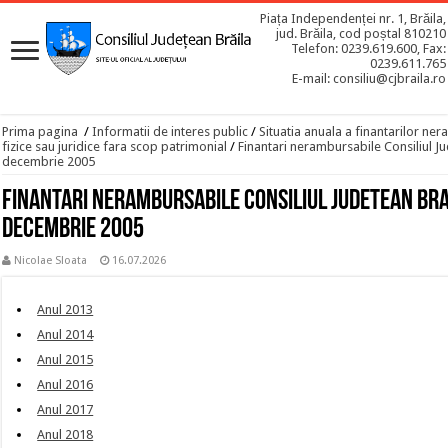
Piața Independenței nr. 1, Brăila,
jud. Brăila, cod poștal 810210
Telefon: 0239.619.600, Fax:
0239.611.765
E-mail: consiliu@cjbraila.ro
Prima pagina
/
Informatii de interes public
/
Situatia anuala a finantarilor n
fizice sau juridice fara scop patrimonial
/
Finantari nerambursabile Consiliul Ju
decembrie 2005
Finantari nerambursabile Consiliul Judetean Brai
decembrie 2005
Nicolae Sloata
16.07.2026
Anul 2013
Anul 2014
Anul 2015
Anul 2016
Anul 2017
Anul 2018