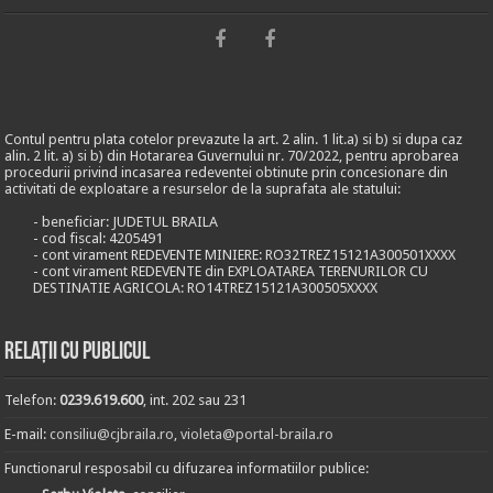
Contul pentru plata cotelor prevazute la art. 2 alin. 1 lit.a) si b) si dupa caz
alin. 2 lit. a) si b) din Hotararea Guvernului nr. 70/2022, pentru aprobarea
procedurii privind incasarea redeventei obtinute prin concesionare din
activitati de exploatare a resurselor de la suprafata ale statului:
- beneficiar: JUDETUL BRAILA
- cod fiscal: 4205491
- cont virament REDEVENTE MINIERE: RO32TREZ15121A300501XXXX
- cont virament REDEVENTE din EXPLOATAREA TERENURILOR CU
DESTINATIE AGRICOLA: RO14TREZ15121A300505XXXX
Relații cu publicul
Telefon:
0239.619.600
, int. 202 sau 231
E-mail:
consiliu@cjbraila.ro
,
violeta@portal-braila.ro
Functionarul resposabil cu difuzarea informatiilor publice: