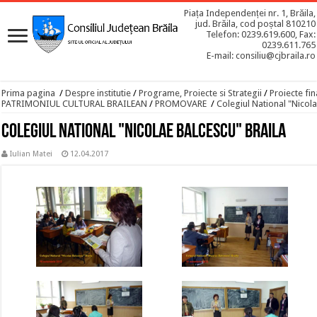
Piața Independenței nr. 1, Brăila,
jud. Brăila, cod poștal 810210
Telefon: 0239.619.600, Fax:
0239.611.765
E-mail: consiliu@cjbraila.ro
Prima pagina
/
Despre institutie
/
Programe, Proiecte si Strategii
/
Proiecte fin
PATRIMONIUL CULTURAL BRAILEAN
/
PROMOVARE
/
Colegiul National "Nicola
Colegiul National "Nicolae Balcescu" Braila
Iulian Matei
12.04.2017