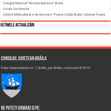
Colegiul National "Nicolae Balcescu" Braila
Scoala Ion Bancila
Centrul Multicultural si de Recreere "Poarta Cetatii Braila" seminar Franta
Ultimele actualizări
Consiliul Județean Brăila
Piața Independenței nr. 1, Brăila, jud. Brăila, cod poștal 810210
Ne puteti urmari si pe: