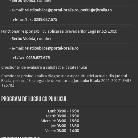
- Serbu Violeta
, consilier
- e-mail:
relatiipublice@portal-braila.ro, petitii@cjbraila.ro
- telefon/fax:
0239.627.675
Functionar responsabil cu aplicarea prevederilor Legii nr.52/2003:
- Serbu Violeta
, consilier
- e-mail:
relatiipublice@portal-braila.ro
- tel./fax:
0239.627.675
Chestionar de evaluare a satisfactiei cetateanului
Chestionar privind analiza diagnostic asupra situatiei actuale din judetul
Braila, proiect "Strategia de dezvoltare a Judetului Braila 2021-2027" SMIS
125782
Program de lucru cu publicul
Luni:
08:00 - 16:30
Marți:
08:00 - 16:30
Miercuri:
08:00 - 16:30
Joi:
08:00 - 18:30
Vineri:
08:00 - 14:00