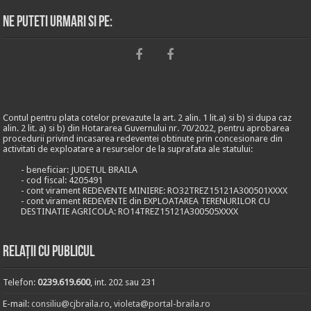
Ne puteti urmari si pe:
Contul pentru plata cotelor prevazute la art. 2 alin. 1 lit.a) si b) si dupa caz
alin. 2 lit. a) si b) din Hotararea Guvernului nr. 70/2022, pentru aprobarea
procedurii privind incasarea redeventei obtinute prin concesionare din
activitati de exploatare a resurselor de la suprafata ale statului:
- beneficiar: JUDETUL BRAILA
- cod fiscal: 4205491
- cont virament REDEVENTE MINIERE: RO32TREZ15121A300501XXXX
- cont virament REDEVENTE din EXPLOATAREA TERENURILOR CU
DESTINATIE AGRICOLA: RO14TREZ15121A300505XXXX
Relații cu publicul
Telefon:
0239.619.600
, int. 202 sau 231
E-mail:
consiliu@cjbraila.ro
,
violeta@portal-braila.ro