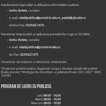
Functionarul resposabil cu difuzarea informatiilor publice:
- Serbu Violeta
, consilier
- e-mail:
relatiipublice@portal-braila.ro, petitii@cjbraila.ro
- telefon/fax:
0239.627.675
Functionar responsabil cu aplicarea prevederilor Legii nr.52/2003:
- Serbu Violeta
, consilier
- e-mail:
relatiipublice@portal-braila.ro
- tel./fax:
0239.627.675
Chestionar de evaluare a satisfactiei cetateanului
Chestionar privind analiza diagnostic asupra situatiei actuale din judetul
Braila, proiect "Strategia de dezvoltare a Judetului Braila 2021-2027" SMIS
125782
Program de lucru cu publicul
Luni:
08:00 - 16:30
Marți:
08:00 - 16:30
Miercuri:
08:00 - 16:30