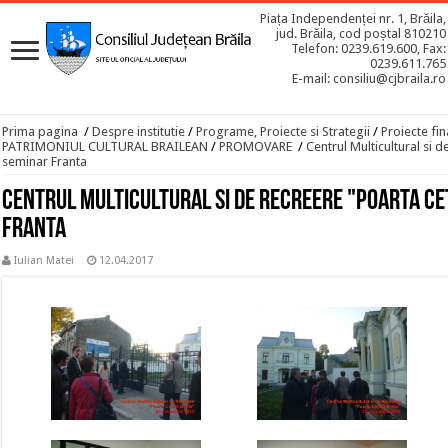
Piața Independenței nr. 1, Brăila,
jud. Brăila, cod poștal 810210
Telefon: 0239.619.600, Fax:
0239.611.765
E-mail: consiliu@cjbraila.ro
Prima pagina
/
Despre institutie
/
Programe, Proiecte si Strategii
/
Proiecte fin
PATRIMONIUL CULTURAL BRAILEAN
/
PROMOVARE
/
Centrul Multicultural si d
seminar Franta
Centrul Multicultural si de Recreere "Poarta Cet
Franta
Iulian Matei
12.04.2017