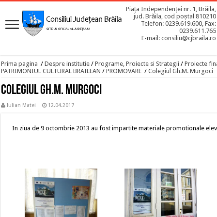
Piața Independenței nr. 1, Brăila,
jud. Brăila, cod poștal 810210
Telefon: 0239.619.600, Fax:
0239.611.765
E-mail: consiliu@cjbraila.ro
Prima pagina
/
Despre institutie
/
Programe, Proiecte si Strategii
/
Proiecte fin
PATRIMONIUL CULTURAL BRAILEAN
/
PROMOVARE
/
Colegiul Gh.M. Murgoci
Colegiul Gh.M. Murgoci
Iulian Matei
12.04.2017
In ziua de 9 octombrie 2013 au fost impartite materiale promotionale elev