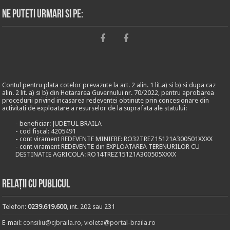
Ne puteti urmari si pe:
Contul pentru plata cotelor prevazute la art. 2 alin. 1 lit.a) si b) si dupa caz
alin. 2 lit. a) si b) din Hotararea Guvernului nr. 70/2022, pentru aprobarea
procedurii privind incasarea redeventei obtinute prin concesionare din
activitati de exploatare a resurselor de la suprafata ale statului:
- beneficiar: JUDETUL BRAILA
- cod fiscal: 4205491
- cont virament REDEVENTE MINIERE: RO32TREZ15121A300501XXXX
- cont virament REDEVENTE din EXPLOATAREA TERENURILOR CU
DESTINATIE AGRICOLA: RO14TREZ15121A300505XXXX
Relații cu publicul
Telefon:
0239.619.600
, int. 202 sau 231
E-mail:
consiliu@cjbraila.ro
,
violeta@portal-braila.ro