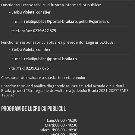
Functionarul resposabil cu difuzarea informatiilor publice:
- Serbu Violeta
, consilier
- e-mail:
relatiipublice@portal-braila.ro, petitii@cjbraila.ro
- telefon/fax:
0239.627.675
Functionar responsabil cu aplicarea prevederilor Legii nr.52/2003:
- Serbu Violeta
, consilier
- e-mail:
relatiipublice@portal-braila.ro
- tel./fax:
0239.627.675
Chestionar de evaluare a satisfactiei cetateanului
Chestionar privind analiza diagnostic asupra situatiei actuale din judetul
Braila, proiect "Strategia de dezvoltare a Judetului Braila 2021-2027" SMIS
125782
Program de lucru cu publicul
Luni:
08:00 - 16:30
Marți:
08:00 - 16:30
Miercuri:
08:00 - 16:30
Joi:
08:00 - 18:30