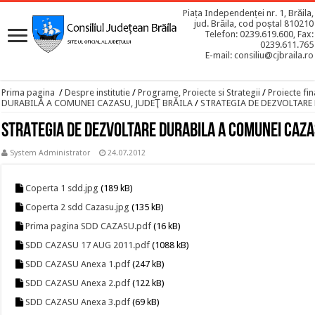
Piața Independenței nr. 1, Brăila,
jud. Brăila, cod poștal 810210
Telefon: 0239.619.600, Fax:
0239.611.765
E-mail: consiliu@cjbraila.ro
Prima pagina
/
Despre institutie
/
Programe, Proiecte si Strategii
/
Proiecte fin
DURABILĂ A COMUNEI CAZASU, JUDEŢ BRĂILA
/
STRATEGIA DE DEZVOLTARE
STRATEGIA DE DEZVOLTARE DURABILA A COMUNEI CAZ
System Administrator
24.07.2012
Coperta 1 sdd.jpg
(189 kB)
Coperta 2 sdd Cazasu.jpg
(135 kB)
Prima pagina SDD CAZASU.pdf
(16 kB)
SDD CAZASU 17 AUG 2011.pdf
(1088 kB)
SDD CAZASU Anexa 1.pdf
(247 kB)
SDD CAZASU Anexa 2.pdf
(122 kB)
SDD CAZASU Anexa 3.pdf
(69 kB)