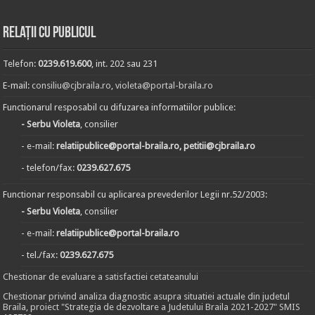
Relații cu publicul
Telefon:
0239.619.600
, int. 202 sau 231
E-mail:
consiliu@cjbraila.ro
,
violeta@portal-braila.ro
Functionarul resposabil cu difuzarea informatiilor publice:
- Serbu Violeta
, consilier
- e-mail:
relatiipublice@portal-braila.ro, petitii@cjbraila.ro
- telefon/fax:
0239.627.675
Functionar responsabil cu aplicarea prevederilor Legii nr.52/2003:
- Serbu Violeta
, consilier
- e-mail:
relatiipublice@portal-braila.ro
- tel./fax:
0239.627.675
Chestionar de evaluare a satisfactiei cetateanului
Chestionar privind analiza diagnostic asupra situatiei actuale din judetul
Braila, proiect "Strategia de dezvoltare a Judetului Braila 2021-2027" SMIS