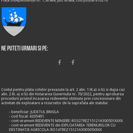
Piața Independenței nr. 1, Brăila, jud. Brăila, cod poștal 810210
Ne puteti urmari si pe:
Contul pentru plata cotelor prevazute la art. 2 alin. 1 lit.a) si b) si dupa caz
alin. 2 lit. a) si b) din Hotararea Guvernului nr. 70/2022, pentru aprobarea
procedurii privind incasarea redeventei obtinute prin concesionare din
activitati de exploatare a resurselor de la suprafata ale statului:
- beneficiar: JUDETUL BRAILA
- cod fiscal: 4205491
- cont virament REDEVENTE MINIERE: RO32TREZ15121A300501XXXX
- cont virament REDEVENTE din EXPLOATAREA TERENURILOR CU
DESTINATIE AGRICOLA: RO14TREZ15121A300505XXXX