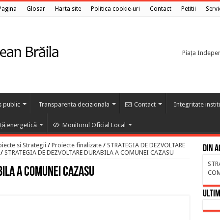
Pagina
Glosar
Harta site
Politica cookie-uri
Contact
Petitii
Servi
Piața Independ
s public
Transparenta decizionala
Contact
Integritate insti
nță energetică
Monitorul Oficial Local
ecte si Strategii
/
Proiecte finalizate
/
STRATEGIA DE DEZVOLTARE
Din a
/
STRATEGIA DE DEZVOLTARE DURABILA A COMUNEI CAZASU
STR
BILA A COMUNEI CAZASU
COM
Ultim