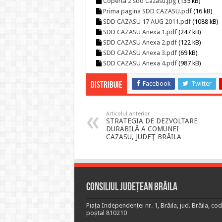
Coperta 2 sdd Cazasu.jpg
(135 kB)
Prima pagina SDD CAZASU.pdf
(16 kB)
SDD CAZASU 17 AUG 2011.pdf
(1088 kB)
SDD CAZASU Anexa 1.pdf
(247 kB)
SDD CAZASU Anexa 2.pdf
(122 kB)
SDD CAZASU Anexa 3.pdf
(69 kB)
SDD CAZASU Anexa 4.pdf
(987 kB)
Facebook
Twitter
Distribuie
Articolul anterior
STRATEGIA DE DEZVOLTARE
DURABILĂ A COMUNEI
CAZASU, JUDEŢ BRĂILA
Consiliul Județean Brăila
Piața Independenței nr. 1, Brăila, jud. Brăila, cod
poștal 810210