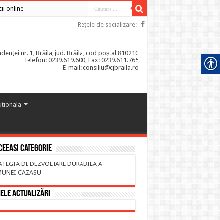
cii online
Rețele de socializare:
enței nr. 1, Brăila, jud. Brăila, cod poștal 810210
Telefon: 0239.619.600, Fax: 0239.611.765
E-mail: consiliu@cjbraila.ro
tutionala
ceeasi categorie
ATEGIA DE DEZVOLTARE DURABILA A
UNEI CAZASU
ele actualizări