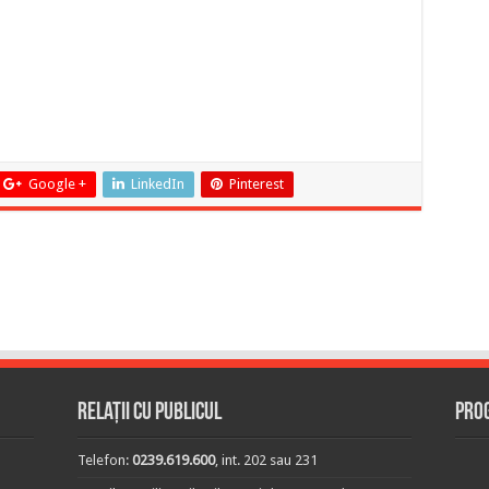
Google +
LinkedIn
Pinterest
Relații cu publicul
Prog
Telefon:
0239.619.600
, int. 202 sau 231