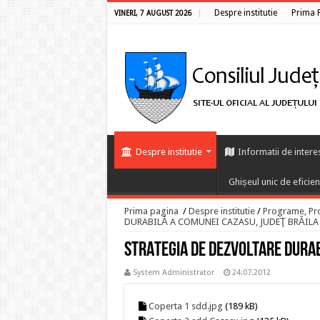
Despre institutie
Prima 
VINERI, 7 AUGUST 2026
Despre institutie
Informatii de intere
Ghișeul unic de eficie
Prima pagina
/
Despre institutie
/
Programe, Proi
DURABILĂ A COMUNEI CAZASU, JUDEŢ BRĂILA
STRATEGIA DE DEZVOLTARE DURA
System Administrator
24.07.2012
Coperta 1 sdd.jpg
(189 kB)