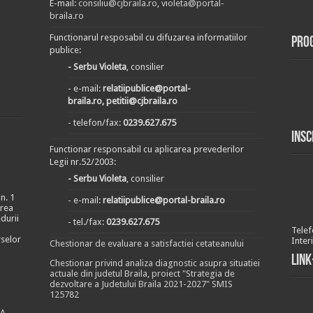
E-mail:
consiliu@cjbraila.ro
,
violeta@portal-
braila.ro
Functionarul resposabil cu difuzarea informatiilor
Pro
publice:
- Serbu Violeta
, consilier
- e-mail:
relatiipublice@portal-
braila.ro, petitii@cjbraila.ro
- telefon/fax:
0239.627.675
Insc
Functionar responsabil cu aplicarea prevederilor
Legii nr.52/2003:
- Serbu Violeta
, consilier
n. 1
- e-mail:
relatiipublice@portal-braila.ro
area
durii
- tel./fax:
0239.627.675
Telef
rselor
Inter
Chestionar de evaluare a satisfactiei cetateanului
Link
Chestionar privind analiza diagnostic asupra situatiei
actuale din judetul Braila, proiect "Strategia de
dezvoltare a Judetului Braila 2021-2027" SMIS
125782
EA