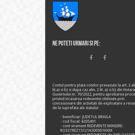
Ne puteti urmari si pe:
Contul pentru plata cotelor prevazute la art. 2 ali
lit.a) si b) si dupa caz alin. 2 lit. a) si b) din Hotar
Guvernului nr. 70/2022, pentru aprobarea proce
privind incasarea redeventei obtinute prin
concesionare din activitati de exploatare a resu
de la suprafata ale statului:
- beneficiar: JUDETUL BRAILA
- cod fiscal: 4205491
- cont virament REDEVENTE MINIERE:
RO32TREZ15121A300501XXXX
- cont virament REDEVENTE din EXPLOATAR