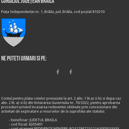
Consiliul Județean Brăila
Piața Independenței nr. 1, Brăila, jud. Brăila, cod poștal 810210
Ne puteti urmari si pe:
Contul pentru plata cotelor prevazute la art. 2 alin. 1 lit.a) si b) si dupa caz
alin. 2 lit. a) si b) din Hotararea Guvernului nr. 70/2022, pentru aprobarea
procedurii privind incasarea redeventei obtinute prin concesionare din
activitati de exploatare a resurselor de la suprafata ale statului:
- beneficiar: JUDETUL BRAILA
- cod fiscal: 4205491
- cont virament REDEVENTE MINIERE: RO32TREZ15121A300501XXXX