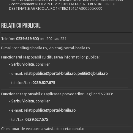
- cont virament REDEVENTE din EXPLOATAREA TERENURILOR CU
DESTINATIE AGRICOLA: RO14TREZ15121A300505XXXX
Relații cu publicul
Telefon:
0239.619.600
, int. 202 sau 231
E-mail:
consiliu@cjbraila.ro
,
violeta@portal-braila.ro
Functionarul resposabil cu difuzarea informatiilor publice:
- Serbu Violeta
, consilier
- e-mail:
relatiipublice@portal-braila.ro, petitii@cjbraila.ro
- telefon/fax:
0239.627.675
Functionar responsabil cu aplicarea prevederilor Legii nr.52/2003:
- Serbu Violeta
, consilier
- e-mail:
relatiipublice@portal-braila.ro
- tel./fax:
0239.627.675
Chestionar de evaluare a satisfactiei cetateanului