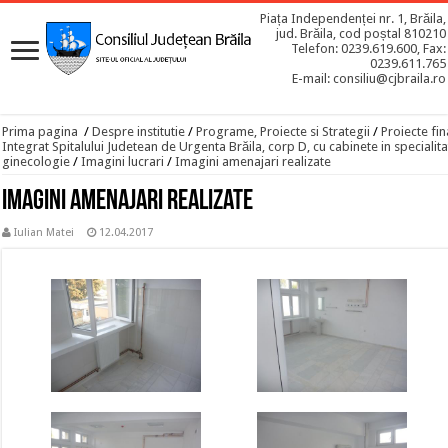
Piața Independenței nr. 1, Brăila,
jud. Brăila, cod poștal 810210
Telefon: 0239.619.600, Fax:
0239.611.765
E-mail: consiliu@cjbraila.ro
Prima pagina
/
Despre institutie
/
Programe, Proiecte si Strategii
/
Proiecte fin
Integrat Spitalului Judetean de Urgenta Brăila, corp D, cu cabinete in specialitat
ginecologie
/
Imagini lucrari
/
Imagini amenajari realizate
Imagini amenajari realizate
Iulian Matei
12.04.2017