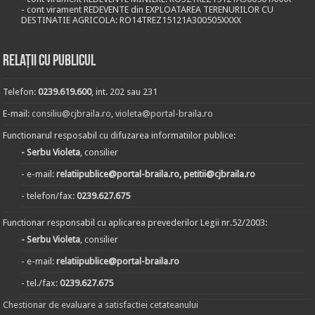
- cont virament REDEVENTE din EXPLOATAREA TERENURILOR CU
DESTINATIE AGRICOLA: RO14TREZ15121A300505XXXX
Relații cu publicul
Telefon:
0239.619.600
, int. 202 sau 231
E-mail:
consiliu@cjbraila.ro
,
violeta@portal-braila.ro
Functionarul resposabil cu difuzarea informatiilor publice:
- Serbu Violeta
, consilier
- e-mail:
relatiipublice@portal-braila.ro, petitii@cjbraila.ro
- telefon/fax:
0239.627.675
Functionar responsabil cu aplicarea prevederilor Legii nr.52/2003:
- Serbu Violeta
, consilier
- e-mail:
relatiipublice@portal-braila.ro
- tel./fax:
0239.627.675
Chestionar de evaluare a satisfactiei cetateanului