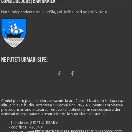
Consiliul Județean Brăila
Piața Independenței nr. 1, Brăila, jud. Brăila, cod poștal 810210
Ne puteti urmari si pe:
Contul pentru plata cotelor prevazute la art. 2 alin. 1 lit.a) si b) si dupa caz
alin. 2 lit. a) si b) din Hotararea Guvernului nr. 70/2022, pentru aprobarea
procedurii privind incasarea redeventei obtinute prin concesionare din
activitati de exploatare a resurselor de la suprafata ale statului:
- beneficiar: JUDETUL BRAILA
- cod fiscal: 4205491
- cont virament REDEVENTE MINIERE: RO32TREZ15121A300501XXXX