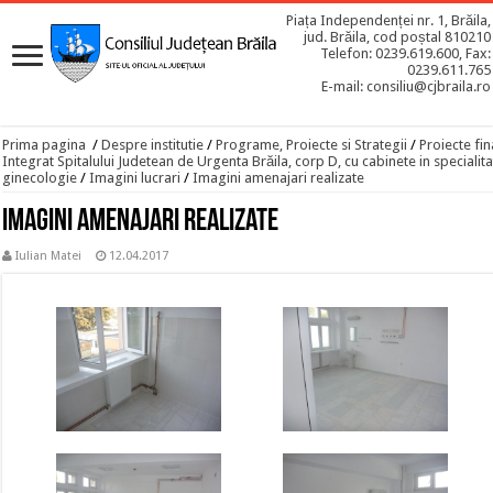
Piața Independenței nr. 1, Brăila,
jud. Brăila, cod poștal 810210
Telefon: 0239.619.600, Fax:
0239.611.765
E-mail: consiliu@cjbraila.ro
Prima pagina
/
Despre institutie
/
Programe, Proiecte si Strategii
/
Proiecte fin
Integrat Spitalului Judetean de Urgenta Brăila, corp D, cu cabinete in specialitat
ginecologie
/
Imagini lucrari
/
Imagini amenajari realizate
Imagini amenajari realizate
Iulian Matei
12.04.2017