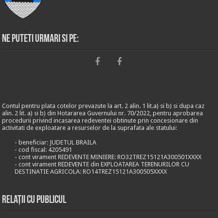
Ne puteti urmari si pe:
Contul pentru plata cotelor prevazute la art. 2 alin. 1 lit.a) si b) si dupa caz
alin. 2 lit. a) si b) din Hotararea Guvernului nr. 70/2022, pentru aprobarea
procedurii privind incasarea redeventei obtinute prin concesionare din
activitati de exploatare a resurselor de la suprafata ale statului:
- beneficiar: JUDETUL BRAILA
- cod fiscal: 4205491
- cont virament REDEVENTE MINIERE: RO32TREZ15121A300501XXXX
- cont virament REDEVENTE din EXPLOATAREA TERENURILOR CU
DESTINATIE AGRICOLA: RO14TREZ15121A300505XXXX
Relații cu publicul