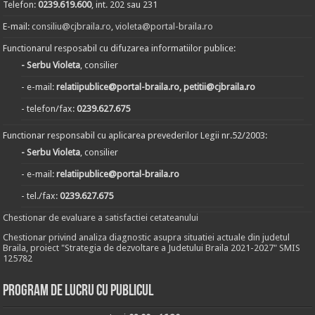
Telefon:
0239.619.600
, int. 202 sau 231
E-mail:
consiliu@cjbraila.ro
,
violeta@portal-braila.ro
Functionarul resposabil cu difuzarea informatiilor publice:
- Serbu Violeta
, consilier
- e-mail:
relatiipublice@portal-braila.ro, petitii@cjbraila.ro
- telefon/fax:
0239.627.675
Functionar responsabil cu aplicarea prevederilor Legii nr.52/2003:
- Serbu Violeta
, consilier
- e-mail:
relatiipublice@portal-braila.ro
- tel./fax:
0239.627.675
Chestionar de evaluare a satisfactiei cetateanului
Chestionar privind analiza diagnostic asupra situatiei actuale din judetul
Braila, proiect "Strategia de dezvoltare a Judetului Braila 2021-2027" SMIS
125782
Program de lucru cu publicul