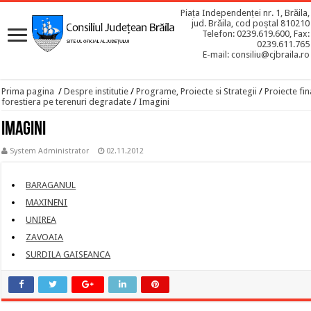
Piața Independenței nr. 1, Brăila,
jud. Brăila, cod poștal 810210
Telefon: 0239.619.600, Fax:
0239.611.765
E-mail: consiliu@cjbraila.ro
Prima pagina
/
Despre institutie
/
Programe, Proiecte si Strategii
/
Proiecte fin
forestiera pe terenuri degradate
/
Imagini
Imagini
System Administrator
02.11.2012
BARAGANUL
MAXINENI
UNIREA
ZAVOAIA
SURDILA GAISEANCA