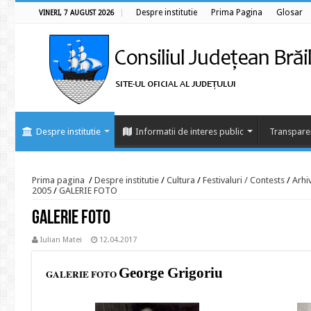
Despre institutie
Prima Pagina
Glosar
VINERI, 7 AUGUST 2026
Despre institutie
Informatii de interes public
Transpare
Prima pagina
/
Despre institutie
/
Cultura
/
Festivaluri / Contests
/
Arhi
2005
/
GALERIE FOTO
GALERIE FOTO
Iulian Matei
12.04.2017
George Grigoriu
GALERIE FOTO