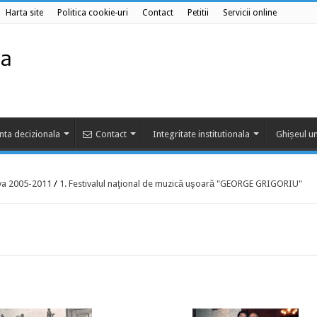
Harta site
Politica cookie-uri
Contact
Petitii
Servicii online
nta decizionala
Contact
Integritate institutionala
Ghișeul un
va 2005-2011
/
1. Festivalul naţional de muzică uşoară "GEORGE GRIGORIU"