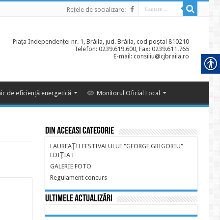
Rețele de socializare:
Piața Independenței nr. 1, Brăila, jud. Brăila, cod poștal 810210
Telefon: 0239.619.600, Fax: 0239.611.765
E-mail: consiliu@cjbraila.ro
ic de eficiență energetică
Monitorul Oficial Local
Din aceeasi categorie
LAUREAŢII FESTIVALULUI "GEORGE GRIGORIU"
EDIŢIA I
GALERIE FOTO
Regulament concurs
Ultimele actualizări