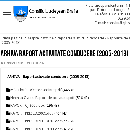
Piața Independenței nr. 1, 
jud. Brăila, cod poștal 
Telefon: 0239.619.600
0239.6
E-mail: consiliu@cjbra
Prima pagina
/
Despre institutie
/
Rapoarte si studii
/
Rapoarte
/
Rapoarte de a
(2005-2013)
Arhiva Raport activitate conducere (2005-2013)
Gabriel Calin
23.01.2020
ARHIVA - Raport activitate conducere (2005-2013)
Mija Florin -Vicepresedinte.pdf
(448 kB)
Nechita Ovidiu Raport de activitate.pdf
(536 kB)
RAPORT CJ 2007.doc
(296 kB)
RAPORT PRESED.2009.doc
(464 kB)
RAPORT PRESEDINTE 2010.doc
(443 kB)
RAPORT PRESEDINTE 2011.doc
(437 kB)