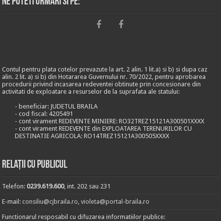
Ne puteti urmari si pe:
Contul pentru plata cotelor prevazute la art. 2 alin. 1 lit.a) si b) si dupa caz
alin. 2 lit. a) si b) din Hotararea Guvernului nr. 70/2022, pentru aprobarea
procedurii privind incasarea redeventei obtinute prin concesionare din
activitati de exploatare a resurselor de la suprafata ale statului:
- beneficiar: JUDETUL BRAILA
- cod fiscal: 4205491
- cont virament REDEVENTE MINIERE: RO32TREZ15121A300501XXXX
- cont virament REDEVENTE din EXPLOATAREA TERENURILOR CU
DESTINATIE AGRICOLA: RO14TREZ15121A300505XXXX
Relații cu publicul
Telefon:
0239.619.600
, int. 202 sau 231
E-mail:
consiliu@cjbraila.ro
,
violeta@portal-braila.ro
Functionarul resposabil cu difuzarea informatiilor publice: