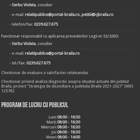
- Serbu Violeta
, consilier
- e-mail:
relatiipublice@portal-braila.ro, petitii@cjbraila.ro
- telefon/fax:
0239.627.675
Functionar responsabil cu aplicarea prevederilor Legii nr.52/2003:
- Serbu Violeta
, consilier
- e-mail:
relatiipublice@portal-braila.ro
- tel./fax:
0239.627.675
Chestionar de evaluare a satisfactiei cetateanului
Chestionar privind analiza diagnostic asupra situatiei actuale din judetul
Braila, proiect "Strategia de dezvoltare a Judetului Braila 2021-2027" SMIS
125782
Program de lucru cu publicul
Luni:
08:00 - 16:30
Marți:
08:00 - 16:30
Miercuri:
08:00 - 16:30
Joi:
08:00 - 18:30
Vineri:
08:00 - 14:00