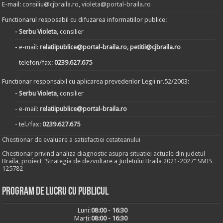
E-mail:
consiliu@cjbraila.ro
,
violeta@portal-braila.ro
Functionarul resposabil cu difuzarea informatiilor publice:
- Serbu Violeta
, consilier
- e-mail:
relatiipublice@portal-braila.ro, petitii@cjbraila.ro
- telefon/fax:
0239.627.675
Functionar responsabil cu aplicarea prevederilor Legii nr.52/2003:
- Serbu Violeta
, consilier
- e-mail:
relatiipublice@portal-braila.ro
- tel./fax:
0239.627.675
Chestionar de evaluare a satisfactiei cetateanului
Chestionar privind analiza diagnostic asupra situatiei actuale din judetul
Braila, proiect "Strategia de dezvoltare a Judetului Braila 2021-2027" SMIS
125782
Program de lucru cu publicul
Luni:
08:00 - 16:30
Marți:
08:00 - 16:30