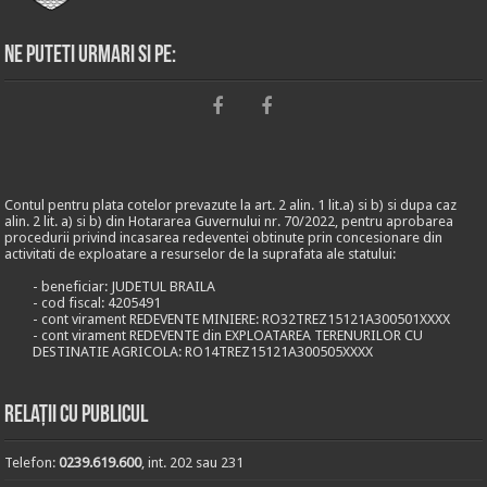
Ne puteti urmari si pe:
Contul pentru plata cotelor prevazute la art. 2 alin. 1 lit.a) si b) si dupa caz
alin. 2 lit. a) si b) din Hotararea Guvernului nr. 70/2022, pentru aprobarea
procedurii privind incasarea redeventei obtinute prin concesionare din
activitati de exploatare a resurselor de la suprafata ale statului:
- beneficiar: JUDETUL BRAILA
- cod fiscal: 4205491
- cont virament REDEVENTE MINIERE: RO32TREZ15121A300501XXXX
- cont virament REDEVENTE din EXPLOATAREA TERENURILOR CU
DESTINATIE AGRICOLA: RO14TREZ15121A300505XXXX
Relații cu publicul
Telefon:
0239.619.600
, int. 202 sau 231