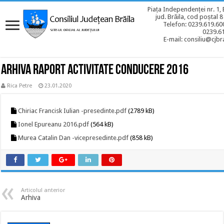
Piața Independenței nr. 1, 
jud. Brăila, cod poștal 
Telefon: 0239.619.600
0239.6
E-mail: consiliu@cjbra
Arhiva Raport activitate conducere 2016
Rica Petre
23.01.2020
Chiriac Francisk Iulian -presedinte.pdf
(2789 kB)
Ionel Epureanu 2016.pdf
(564 kB)
Murea Catalin Dan -vicepresedinte.pdf
(858 kB)
Articolul anterior
Arhiva