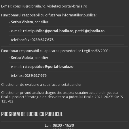
E-mail:
consiliu@cjbraila.ro
,
violeta@portal-braila.ro
Functionarul resposabil cu difuzarea informatiilor publice:
- Serbu Violeta
, consilier
- e-mail:
relatiipublice@portal-braila.ro, petitii@cjbraila.ro
- telefon/fax:
0239.627.675
Functionar responsabil cu aplicarea prevederilor Legii nr.52/2003:
- Serbu Violeta
, consilier
- e-mail:
relatiipublice@portal-braila.ro
- tel./fax:
0239.627.675
Chestionar de evaluare a satisfactiei cetateanului
Chestionar privind analiza diagnostic asupra situatiei actuale din judetul
Braila, proiect "Strategia de dezvoltare a Judetului Braila 2021-2027" SMIS
125782
Program de lucru cu publicul
Luni:
08:00 - 16:30