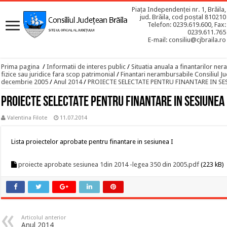
Piața Independenței nr. 1, Brăila,
jud. Brăila, cod poștal 810210
Telefon: 0239.619.600, Fax:
0239.611.765
E-mail: consiliu@cjbraila.ro
Prima pagina
/
Informatii de interes public
/
Situatia anuala a finantarilor n
fizice sau juridice fara scop patrimonial
/
Finantari nerambursabile Consiliul Ju
decembrie 2005
/
Anul 2014
/
PROIECTE SELECTATE PENTRU FINANTARE IN SES
PROIECTE SELECTATE PENTRU FINANTARE IN SESIUNEA 
Valentina Filote
11.07.2014
Lista proiectelor aprobate pentru finantare in sesiunea I
proiecte aprobate sesiunea 1din 2014 -legea 350 din 2005.pdf
(223 kB)
Articolul anterior
Anul 2014