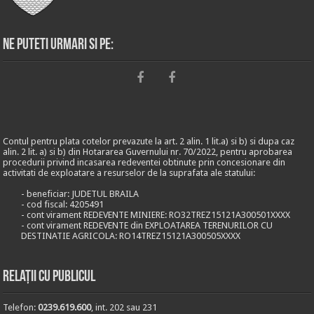
Ne puteti urmari si pe:
Contul pentru plata cotelor prevazute la art. 2 alin. 1 lit.a) si b) si dupa caz
alin. 2 lit. a) si b) din Hotararea Guvernului nr. 70/2022, pentru aprobarea
procedurii privind incasarea redeventei obtinute prin concesionare din
activitati de exploatare a resurselor de la suprafata ale statului:
- beneficiar: JUDETUL BRAILA
- cod fiscal: 4205491
- cont virament REDEVENTE MINIERE: RO32TREZ15121A300501XXXX
- cont virament REDEVENTE din EXPLOATAREA TERENURILOR CU
DESTINATIE AGRICOLA: RO14TREZ15121A300505XXXX
Relații cu publicul
Telefon:
0239.619.600
, int. 202 sau 231