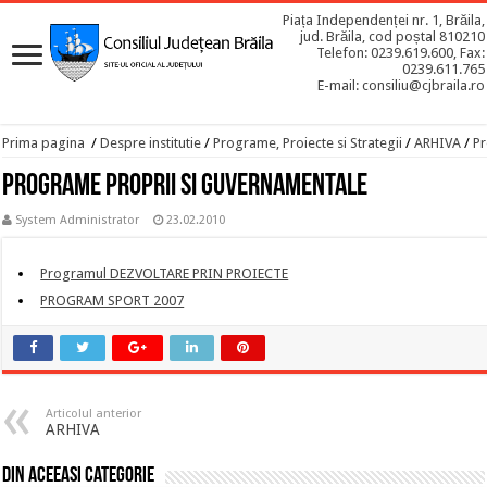
Piața Independenței nr. 1, Brăila,
jud. Brăila, cod poștal 810210
Telefon: 0239.619.600, Fax:
0239.611.765
E-mail: consiliu@cjbraila.ro
Prima pagina
/
Despre institutie
/
Programe, Proiecte si Strategii
/
ARHIVA
/
Pr
Programe proprii si guvernamentale
System Administrator
23.02.2010
Programul DEZVOLTARE PRIN PROIECTE
PROGRAM SPORT 2007
Articolul anterior
ARHIVA
Din aceeasi categorie