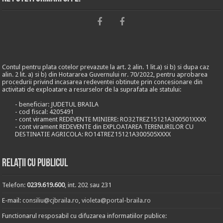
Contul pentru plata cotelor prevazute la art. 2 alin. 1 lit.a) si b) si dupa caz
alin. 2 lit. a) si b) din Hotararea Guvernului nr. 70/2022, pentru aprobarea
procedurii privind incasarea redeventei obtinute prin concesionare din
activitati de exploatare a resurselor de la suprafata ale statului:
- beneficiar: JUDETUL BRAILA
- cod fiscal: 4205491
- cont virament REDEVENTE MINIERE: RO32TREZ15121A300501XXXX
- cont virament REDEVENTE din EXPLOATAREA TERENURILOR CU
DESTINATIE AGRICOLA: RO14TREZ15121A300505XXXX
Relații cu publicul
Telefon:
0239.619.600
, int. 202 sau 231
E-mail:
consiliu@cjbraila.ro
,
violeta@portal-braila.ro
Functionarul resposabil cu difuzarea informatiilor publice: