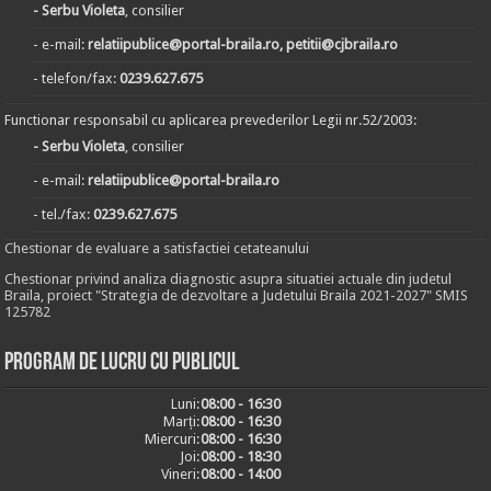
- Serbu Violeta
, consilier
- e-mail:
relatiipublice@portal-braila.ro, petitii@cjbraila.ro
- telefon/fax:
0239.627.675
Functionar responsabil cu aplicarea prevederilor Legii nr.52/2003:
- Serbu Violeta
, consilier
- e-mail:
relatiipublice@portal-braila.ro
- tel./fax:
0239.627.675
Chestionar de evaluare a satisfactiei cetateanului
Chestionar privind analiza diagnostic asupra situatiei actuale din judetul
Braila, proiect "Strategia de dezvoltare a Judetului Braila 2021-2027" SMIS
125782
Program de lucru cu publicul
Luni:
08:00 - 16:30
Marți:
08:00 - 16:30
Miercuri:
08:00 - 16:30
Joi:
08:00 - 18:30
Vineri:
08:00 - 14:00