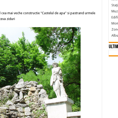
Staţ
Muze
 cea mai veche constructie "Castelul de apa" si pastrand urmele
Edif
teva ziduri
Monu
Zon
Alb
Ultim