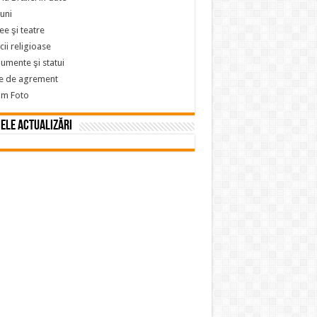
iuni
e şi teatre
icii religioase
mente şi statui
e de agrement
um Foto
ele actualizări