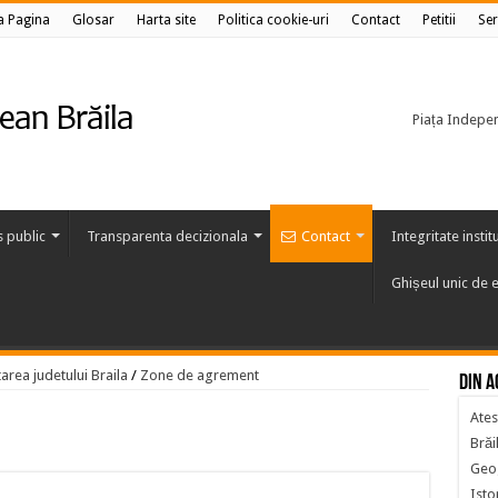
a Pagina
Glosar
Harta site
Politica cookie-uri
Contact
Petitii
Ser
Piața Independ
s public
Transparenta decizionala
Contact
Integritate instit
Ghișeul unic de e
area judetului Braila
/
Zone de agrement
Din a
Ates
Brăi
Geog
Isto