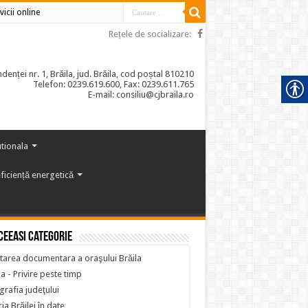
vicii online
Rețele de socializare:
enței nr. 1, Brăila, jud. Brăila, cod poștal 810210
Telefon: 0239.619.600, Fax: 0239.611.765
E-mail: consiliu@cjbraila.ro
utionala
ficiență energetică
ceeasi categorie
tarea documentara a oraşului Brăila
la - Privire peste timp
rafia judeţului
ria Brăilei în date