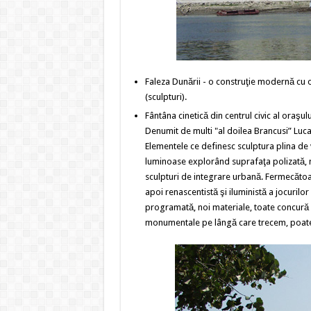
Faleza Dunării - o construţie modernă cu
(sculpturi).
Fântâna cinetică din centrul civic al oraşu
Denumit de multi "al doilea Brancusi” Lucac
Elementele ce definesc sculptura plina de vi
luminoase explorând suprafaţa polizată, mi
sculpturi de integrare urbană. Fermecătoare
apoi renascentistă şi iluministă a jocurilor
programată, noi materiale, toate concură la
monumentale pe lângă care trecem, poate, 