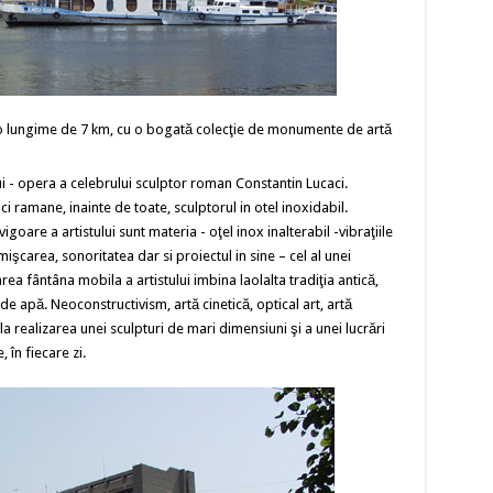
 o lungime de 7 km, cu o bogată colecţie de monumente de artă
lui - opera a celebrului sculptor roman Constantin Lucaci.
i ramane, inainte de toate, sculptorul in otel inoxidabil.
goare a artistului sunt materia - oţel inox inalterabil -vibraţiile
şcarea, sonoritatea dar si proiectul in sine – cel al unei
a fântâna mobila a artistului imbina laolalta tradiţia antică,
 de apă. Neoconstructivism, artă cinetică, optical art, artă
 realizarea unei sculpturi de mari dimensiuni şi a unei lucrări
în fiecare zi.