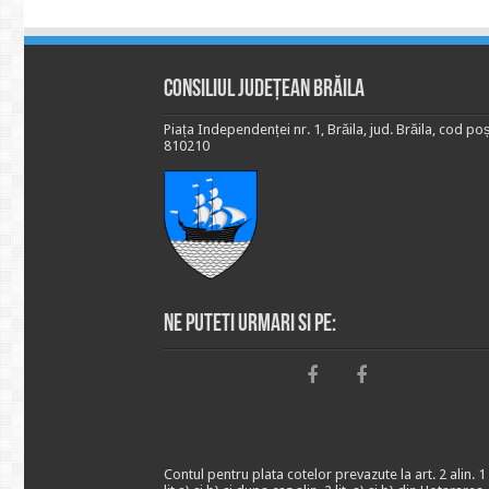
Consiliul Județean Brăila
Piața Independenței nr. 1, Brăila, jud. Brăila, cod poș
810210
Ne puteti urmari si pe:
Contul pentru plata cotelor prevazute la art. 2 alin. 1