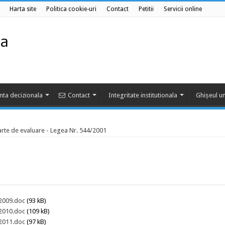
Harta site
Politica cookie-uri
Contact
Petitii
Servicii online
nta decizionala
Contact
Integritate institutionala
Ghișeul un
rte de evaluare - Legea Nr. 544/2001
 2009.doc
(93 kB)
 2010.doc
(109 kB)
 2011.doc
(97 kB)