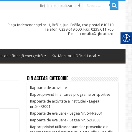
Rețele de socializare:
Piața Independenței nr. 1, Brăila, jud. Brăila, cod poștal 810210
Telefon: 0239.619.600, Fax: 0239.611.765
E-mail: consiliu@cjbraila.ro
ic de eficiență energetică
Monitorul Oficial Local
Din aceeasi categorie
Rapoarte de activitate
Raport privind finantarea programelor sportive
Rapoarte de activitate a institutiei - Legea
nr.544/2001
Rapoarte de evaluare - Legea Nr. 544/2001
Rapoarte de evaluare - Legea Nr. 52/2003
Raport privind utilizarea sumelor provenite din