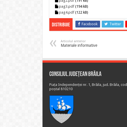
pag2.pdf
(191 kB)
pag3.pdf
(194 kB)
pag4.pdf
(122 kB)
Facebook
Twitter
Distribuie
Articolul anterior
Materiale informative
Consiliul Județean Brăila
Piața Independenței nr. 1, Brăila, jud. Brăila, cod
poștal 810210