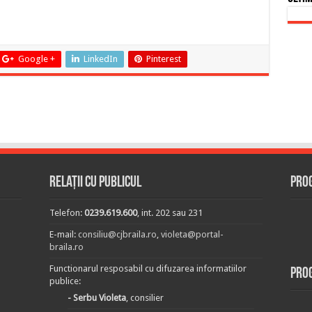
Google +
LinkedIn
Pinterest
Relații cu publicul
Prog
Telefon:
0239.619.600
, int. 202 sau 231
E-mail:
consiliu@cjbraila.ro
,
violeta@portal-
braila.ro
Functionarul resposabil cu difuzarea informatiilor
Pro
publice:
- Serbu Violeta
, consilier