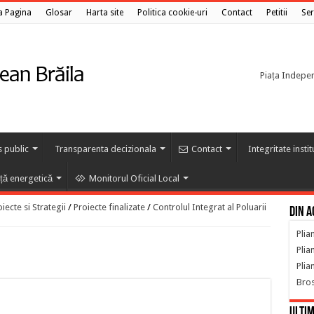
a Pagina
Glosar
Harta site
Politica cookie-uri
Contact
Petitii
Ser
Piața Independ
s public
Transparenta decizionala
Contact
Integritate insti
nță energetică
Monitorul Oficial Local
ecte si Strategii
/
Proiecte finalizate
/
Controlul Integrat al Poluarii
Din a
Plian
Plian
Plian
Bro
Ultim