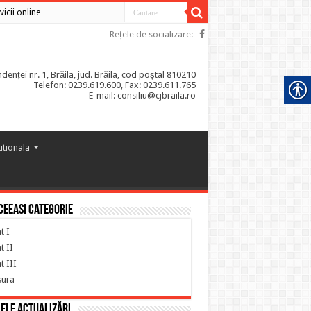
vicii online
Rețele de socializare:
enței nr. 1, Brăila, jud. Brăila, cod poștal 810210
Telefon: 0239.619.600, Fax: 0239.611.765
E-mail: consiliu@cjbraila.ro
tutionala
ceeasi categorie
t I
t II
t III
sura
ele actualizări