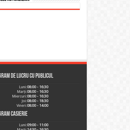
ram de lucru cu publicul
Luni:
08:00 - 16:30
Marți:
08:00 - 16:30
Miercuri:
08:00 - 16:30
Joi:
08:00 - 18:30
Vineri:
08:00 - 14:00
gram casierie
Luni:
09:00 - 11:00
Marți:
14:30 - 16:30