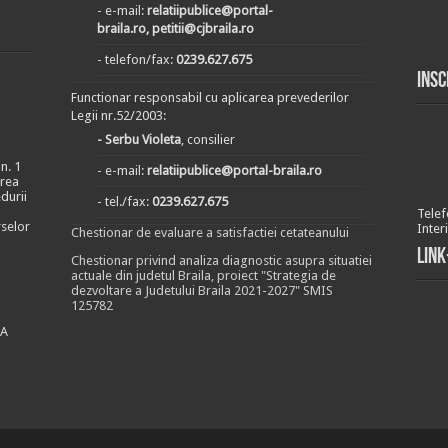
- e-mail:
relatiipublice@portal-
braila.ro, petitii@cjbraila.ro
- telefon/fax:
0239.627.675
Insc
Functionar responsabil cu aplicarea prevederilor
Legii nr.52/2003:
- Serbu Violeta
, consilier
n. 1
- e-mail:
relatiipublice@portal-braila.ro
area
durii
- tel./fax:
0239.627.675
Telef
rselor
Inter
Chestionar de evaluare a satisfactiei cetateanului
Link
Chestionar privind analiza diagnostic asupra situatiei
actuale din judetul Braila, proiect "Strategia de
dezvoltare a Judetului Braila 2021-2027" SMIS
125782
EA