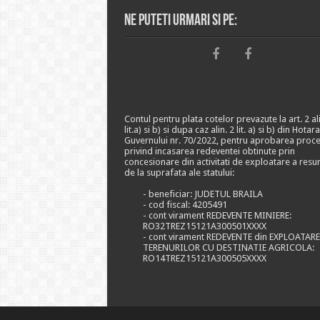
Ne puteti urmari si pe:
Contul pentru plata cotelor prevazute la art. 2 ali
lit.a) si b) si dupa caz alin. 2 lit. a) si b) din Hotar
Guvernului nr. 70/2022, pentru aprobarea proce
privind incasarea redeventei obtinute prin
concesionare din activitati de exploatare a resu
de la suprafata ale statului:
- beneficiar: JUDETUL BRAILA
- cod fiscal: 4205491
- cont virament REDEVENTE MINIERE:
RO32TREZ15121A300501XXXX
- cont virament REDEVENTE din EXPLOATAR
TERENURILOR CU DESTINATIE AGRICOLA:
RO14TREZ15121A300505XXXX