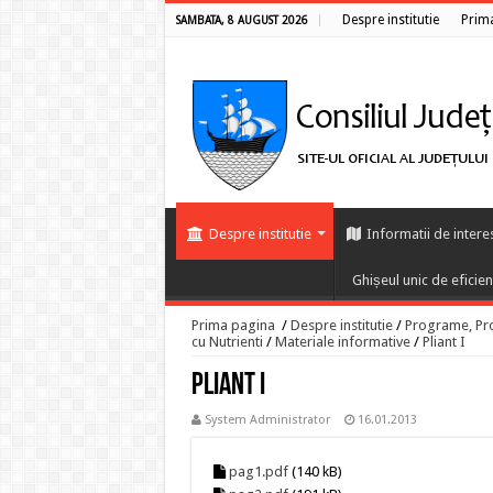
Despre institutie
Prim
SAMBATA, 8 AUGUST 2026
Despre institutie
Informatii de intere
Ghișeul unic de eficie
Prima pagina
/
Despre institutie
/
Programe, Proi
cu Nutrienti
/
Materiale informative
/
Pliant I
Pliant I
System Administrator
16.01.2013
pag1.pdf
(140 kB)