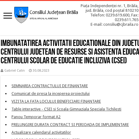
Piața Independenței nr. 1, Brăila,
jud. Brăila, cod poștal 810210
Telefon: 0239.619.600, Fax:
0239.611.765
E-mail: consiliu@cjbraila.ro
IMBUNATATIREA ACTIVITATII EDUCATIONALE DIN JUDET
CENTRULUI JUDETEAN DE RESURSE SI ASISTENTA EDUCAT
CENTRULUI SCOLAR DE EDUCATIE INCLUZIVA (CSEI)
Gabriel Calin
30.08.2023
SEMNAREA CONTRACTULUI DE FINANTARE
Comunicat de presa la inceperea proiectului
VIZITA LA FATA LOCULUI BENEFICIARI FINANTARE
Table interactive - CSEI si Scoala Gimnaziala Speciala Tichilesti
Panou Temporar format A2
PRELUNGIRE DURATA CONTRACT SI PERIOADA DE IMPLEMENTARE
Actualizare calendarul activitatilor