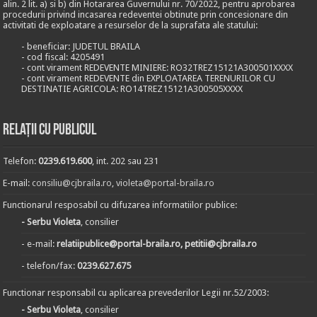
alin. 2 lit. a) si b) din Hotararea Guvernului nr. 70/2022, pentru aprobarea
procedurii privind incasarea redeventei obtinute prin concesionare din
activitati de exploatare a resurselor de la suprafata ale statului:
- beneficiar: JUDETUL BRAILA
- cod fiscal: 4205491
- cont virament REDEVENTE MINIERE: RO32TREZ15121A300501XXXX
- cont virament REDEVENTE din EXPLOATAREA TERENURILOR CU
DESTINATIE AGRICOLA: RO14TREZ15121A300505XXXX
Relații cu publicul
Telefon:
0239.619.600
, int. 202 sau 231
E-mail:
consiliu@cjbraila.ro
,
violeta@portal-braila.ro
Functionarul resposabil cu difuzarea informatiilor publice:
- Serbu Violeta
, consilier
- e-mail:
relatiipublice@portal-braila.ro, petitii@cjbraila.ro
- telefon/fax:
0239.627.675
Functionar responsabil cu aplicarea prevederilor Legii nr.52/2003:
- Serbu Violeta
, consilier