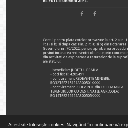
Ne puteti urmari si pe:
Contul pentru plata cotelor prevazute la art. 2 alin. 1
lit.a) si b) si dupa caz alin. 2 lit. a) si b) din Hotararea
Guvernului nr. 70/2022, pentru aprobarea proceduri
privind incasarea redeventei obtinute prin concesio
din activitati de exploatare a resurselor de la supraf
ale statului:
- beneficiar: JUDETUL BRAILA
- cod fiscal: 4205491
- cont virament REDEVENTE MINIERE:
RO32TREZ15121A300501XXXX
- cont virament REDEVENTE din EXPLOATAREA
TERENURILOR CU DESTINATIE AGRICOLA:
RO14TREZ15121A300505XXXX
Acest site folosește cookies. Navigând în continuare vă expr
© CONSILIUL JUDETEAN BRAILA, 2026