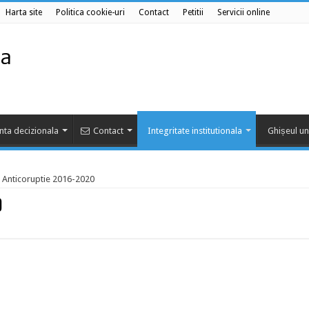
Harta site
Politica cookie-uri
Contact
Petitii
Servicii online
nta decizionala
Contact
Integritate institutionala
Ghișeul un
a Anticoruptie 2016-2020
0