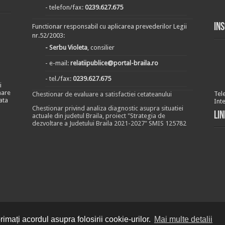
- telefon/fax:
0239.627.675
In
Functionar responsabil cu aplicarea prevederilor Legii
nr.52/2003:
- Serbu Violeta
, consilier
- e-mail:
relatiipublice@portal-braila.ro
- tel./fax:
0239.627.675
i
nare
Tel
Chestionar de evaluare a satisfactiei cetateanului
ata
Int
Chestionar privind analiza diagnostic asupra situatiei
Lin
actuale din judetul Braila, proiect "Strategia de
dezvoltare a Judetului Braila 2021-2027" SMIS 125782
imați acordul asupra folosirii cookie-urilor.
Mai multe detalii