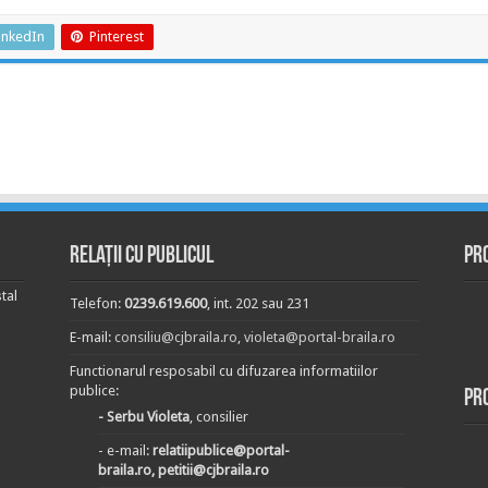
inkedIn
Pinterest
Relații cu publicul
Pr
tal
Telefon:
0239.619.600
, int. 202 sau 231
E-mail:
consiliu@cjbraila.ro
,
violeta@portal-braila.ro
Functionarul resposabil cu difuzarea informatiilor
publice:
Pr
- Serbu Violeta
, consilier
- e-mail:
relatiipublice@portal-
braila.ro, petitii@cjbraila.ro