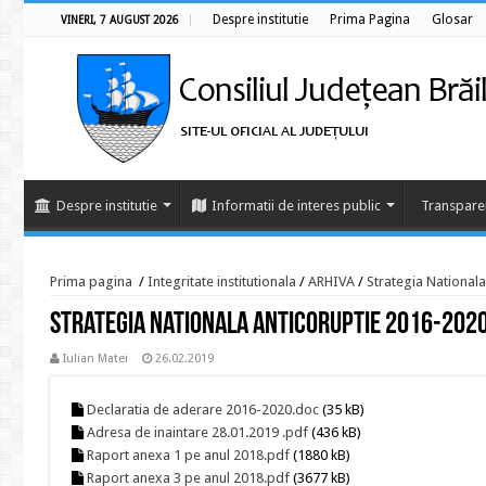
Despre institutie
Prima Pagina
Glosar
VINERI, 7 AUGUST 2026
Despre institutie
Informatii de interes public
Transpare
Prima pagina
/
Integritate institutionala
/
ARHIVA
/
Strategia National
Strategia Nationala Anticoruptie 2016-202
Iulian Matei
26.02.2019
Declaratia de aderare 2016-2020.doc
(35 kB)
Adresa de inaintare 28.01.2019 .pdf
(436 kB)
Raport anexa 1 pe anul 2018.pdf
(1880 kB)
Raport anexa 3 pe anul 2018.pdf
(3677 kB)