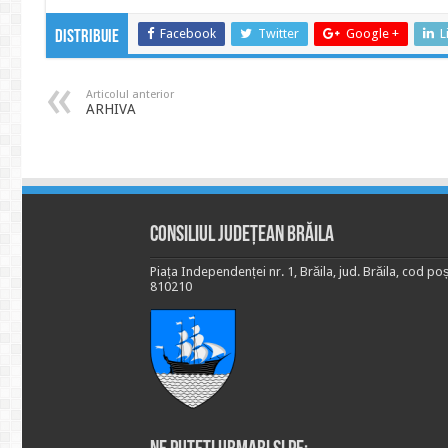
Facebook
Twitter
Google +
L
Distribuie
Articolul anterior
ARHIVA
Consiliul Județean Brăila
Piața Independenței nr. 1, Brăila, jud. Brăila, cod poș
810210