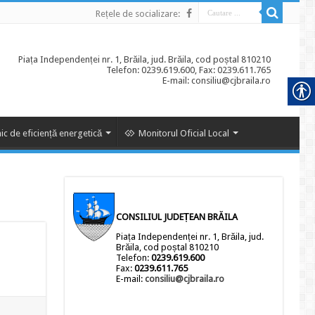
Rețele de socializare:
Piața Independenței nr. 1, Brăila, jud. Brăila, cod poștal 810210
Telefon: 0239.619.600, Fax: 0239.611.765
E-mail: consiliu@cjbraila.ro
ic de eficiență energetică
Monitorul Oficial Local
CONSILIUL JUDEȚEAN BRĂILA
Piața Independenței nr. 1, Brăila, jud.
Brăila, cod poștal 810210
Telefon:
0239.619.600
Fax:
0239.611.765
E-mail:
consiliu@cjbraila.ro