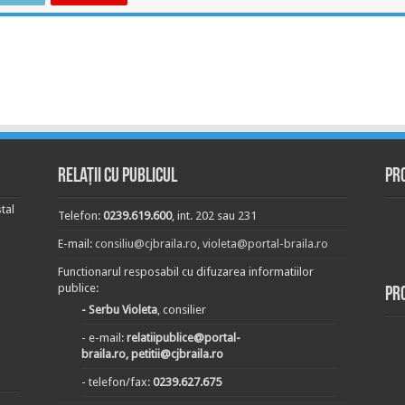
Relații cu publicul
Pr
tal
Telefon:
0239.619.600
, int. 202 sau 231
E-mail:
consiliu@cjbraila.ro
,
violeta@portal-braila.ro
Functionarul resposabil cu difuzarea informatiilor
publice:
Pr
- Serbu Violeta
, consilier
- e-mail:
relatiipublice@portal-
braila.ro, petitii@cjbraila.ro
- telefon/fax:
0239.627.675