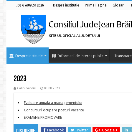
Despre institutie
Prima Pagina
Glosar
H
JOI, 6 AUGUST 2026
Despre institutie
Informatii de interes public
Transpare
2023
Calin Gabriel
03.08.2023
Evaluare anuala a managementului
Concursuri ocupare posturi vacante
EXAMENE PROMOVARE
Facebook
Twitter
Google +
L
Distribuie