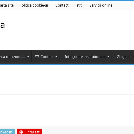
arta site
Politica cookie-uri
Contact
Petitii
Servicii online
nta decizionala
Contact
Integritate institutionala
Ghișeul un
inkedIn
Pinterest