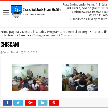
Piața Independenței nr. 1, Brăila,
jud. Brăila, cod poștal 810210
Telefon: 0239.619.600, Fax:
0239.611.765
E-mail: consiliu@cjbraila.ro
Prima pagina
/
Despre institutie
/
Programe, Proiecte si Strategii
/
Proiecte fin
cu Nutrienti
/
Seminarii
/
Imagini seminarii
/
Chiscani
Chiscani
Iulian Matei
12.04.2017