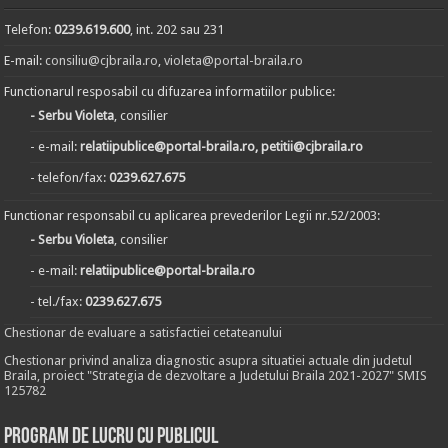
Telefon:
0239.619.600
, int. 202 sau 231
E-mail:
consiliu@cjbraila.ro
,
violeta@portal-braila.ro
Functionarul resposabil cu difuzarea informatiilor publice:
- Serbu Violeta
, consilier
- e-mail:
relatiipublice@portal-braila.ro, petitii@cjbraila.ro
- telefon/fax:
0239.627.675
Functionar responsabil cu aplicarea prevederilor Legii nr.52/2003:
- Serbu Violeta
, consilier
- e-mail:
relatiipublice@portal-braila.ro
- tel./fax:
0239.627.675
Chestionar de evaluare a satisfactiei cetateanului
Chestionar privind analiza diagnostic asupra situatiei actuale din judetul
Braila, proiect "Strategia de dezvoltare a Judetului Braila 2021-2027" SMIS
125782
Program de lucru cu publicul