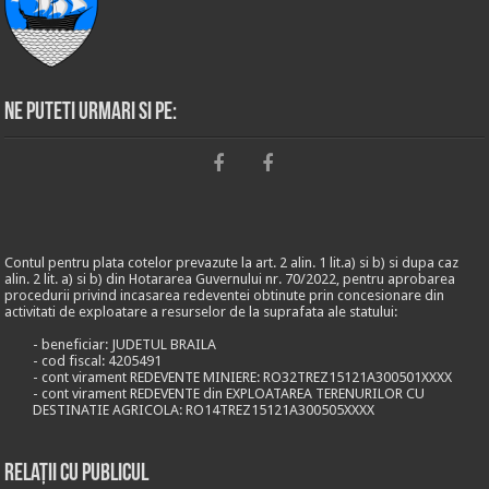
Ne puteti urmari si pe:
Contul pentru plata cotelor prevazute la art. 2 alin. 1 lit.a) si b) si dupa caz
alin. 2 lit. a) si b) din Hotararea Guvernului nr. 70/2022, pentru aprobarea
procedurii privind incasarea redeventei obtinute prin concesionare din
activitati de exploatare a resurselor de la suprafata ale statului:
- beneficiar: JUDETUL BRAILA
- cod fiscal: 4205491
- cont virament REDEVENTE MINIERE: RO32TREZ15121A300501XXXX
- cont virament REDEVENTE din EXPLOATAREA TERENURILOR CU
DESTINATIE AGRICOLA: RO14TREZ15121A300505XXXX
Relații cu publicul