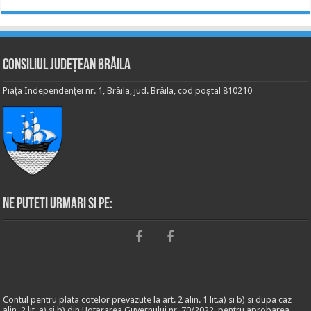
Consiliul Județean Brăila
Piața Independenței nr. 1, Brăila, jud. Brăila, cod poștal 810210
Ne puteti urmari si pe:
Contul pentru plata cotelor prevazute la art. 2 alin. 1 lit.a) si b) si dupa caz
alin. 2 lit. a) si b) din Hotararea Guvernului nr. 70/2022, pentru aprobarea