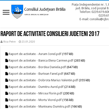
Piața Independenței nr. 1, 
jud. Brăila, cod poștal 
Telefon: 0239.619.600
0239.6
E-mail: consiliu@cjbra
Raport de activitate consilieri judeteni 2017
Rica Petre
23.01.2020
Raport de activitate - Avram Ionel.pdf
(197 kB)
Raport de activitate - Banica Elena Carmen.pdf
(265 kB)
Raport de activitate - Bordea Daniela.pdf
(647 kB)
Raport de activitate - Burtean Fanel.pdf
(647 kB)
Raport de activitate - Dobrota Marius Valentin.pdf
(355 kB)
Raport de activitate - Dumitru Aurel.pdf
(214 kB)
Raport de activitate - Mircea Florin.pdf
(200 kB)
Raport de activitate - Mortu Viorel.pdf
(156 kB)
Raport de activitate - Munteanu Dumitru.pdf
(166 kB)