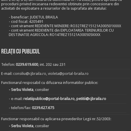
procedurii privind incasarea redeventei obtinute prin concesionare din
activitati de exploatare a resurselor de la suprafata ale statului:
- beneficiar: JUDETUL BRAILA
- cod fiscal: 4205491
- cont virament REDEVENTE MINIERE: RO32TREZ15121A300501XXXX
- cont virament REDEVENTE din EXPLOATAREA TERENURILOR CU
DESTINATIE AGRICOLA: RO14TREZ15121A300505XXXX
Relații cu publicul
Telefon:
0239.619.600
, int. 202 sau 231
E-mail:
consiliu@cjbraila.ro
,
violeta@portal-braila.ro
Functionarul resposabil cu difuzarea informatiilor publice:
- Serbu Violeta
, consilier
- e-mail:
relatiipublice@portal-braila.ro, petitii@cjbraila.ro
- telefon/fax:
0239.627.675
Functionar responsabil cu aplicarea prevederilor Legii nr.52/2003:
- Serbu Violeta
, consilier