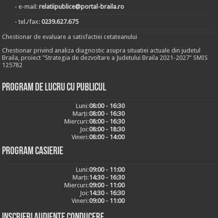
- e-mail:
relatiipublice@portal-braila.ro
- tel./fax:
0239.627.675
Chestionar de evaluare a satisfactiei cetateanului
Chestionar privind analiza diagnostic asupra situatiei actuale din judetul
Braila, proiect "Strategia de dezvoltare a Judetului Braila 2021-2027" SMIS
125782
Program de lucru cu publicul
Luni:
08:00 - 16:30
Marți:
08:00 - 16:30
Miercuri:
08:00 - 16:30
Joi:
08:00 - 18:30
Vineri:
08:00 - 14:00
Program casierie
Luni:
09:00 - 11:00
Marți:
14:30 - 16:30
Miercuri:
09:00 - 11:00
Joi:
14:30 - 16:30
Vineri:
09:00 - 11:00
Inscrieri audiențe conducere