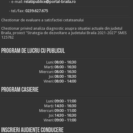
- e-mail:
relatiipublice@portal-braila.ro
- tel./fax:
0239.627.675
Chestionar de evaluare a satisfactiei cetateanului
Chestionar privind analiza diagnostic asupra situatiei actuale din judetul
Braila, proiect "Strategia de dezvoltare a Judetului Braila 2021-2027" SMIS
125782
Program de lucru cu publicul
Luni:
08:00 - 16:30
Marți:
08:00 - 16:30
Miercuri:
08:00 - 16:30
Joi:
08:00 - 18:30
Vineri:
08:00 - 14:00
Program casierie
Luni:
09:00 - 11:00
Marți:
14:30 - 16:30
Miercuri:
09:00 - 11:00
Joi:
14:30 - 16:30
Vineri:
09:00 - 11:00
Inscrieri audiențe conducere