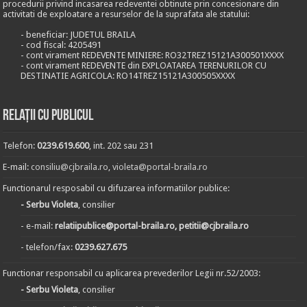
procedurii privind incasarea redeventei obtinute prin concesionare din
activitati de exploatare a resurselor de la suprafata ale statului:
- beneficiar: JUDETUL BRAILA
- cod fiscal: 4205491
- cont virament REDEVENTE MINIERE: RO32TREZ15121A300501XXXX
- cont virament REDEVENTE din EXPLOATAREA TERENURILOR CU
DESTINATIE AGRICOLA: RO14TREZ15121A300505XXXX
Relații cu publicul
Telefon:
0239.619.600
, int. 202 sau 231
E-mail:
consiliu@cjbraila.ro
,
violeta@portal-braila.ro
Functionarul resposabil cu difuzarea informatiilor publice:
- Serbu Violeta
, consilier
- e-mail:
relatiipublice@portal-braila.ro, petitii@cjbraila.ro
- telefon/fax:
0239.627.675
Functionar responsabil cu aplicarea prevederilor Legii nr.52/2003:
- Serbu Violeta
, consilier