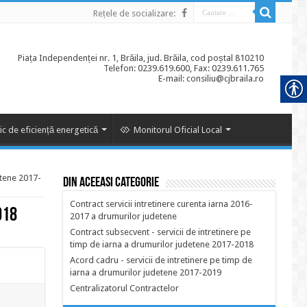
Rețele de socializare:
Piața Independenței nr. 1, Brăila, jud. Brăila, cod poștal 810210
Telefon: 0239.619.600, Fax: 0239.611.765
E-mail: consiliu@cjbraila.ro
ic de eficiență energetică
Monitorul Oficial Local
etene 2017-
Din aceeasi categorie
Contract servicii intretinere curenta iarna 2016-
018
2017 a drumurilor judetene
Contract subsecvent - servicii de intretinere pe
timp de iarna a drumurilor judetene 2017-2018
Acord cadru - servicii de intretinere pe timp de
iarna a drumurilor judetene 2017-2019
Centralizatorul Contractelor