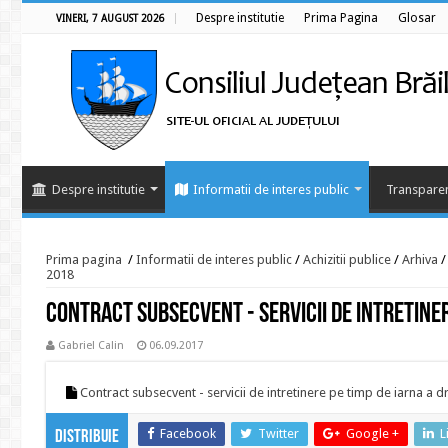
Despre institutie
Prima Pagina
Glosar
VINERI, 7 AUGUST 2026
Despre institutie
Informatii de interes public
Transparen
Prima pagina
/
Informatii de interes public
/
Achizitii publice
/
Arhiva
/
2018
Contract subsecvent - servicii de intretine
Gabriel Calin
06.09.2017
Contract subsecvent - servicii de intretinere pe timp de iarna a
Facebook
Twitter
Google +
L
Distribuie