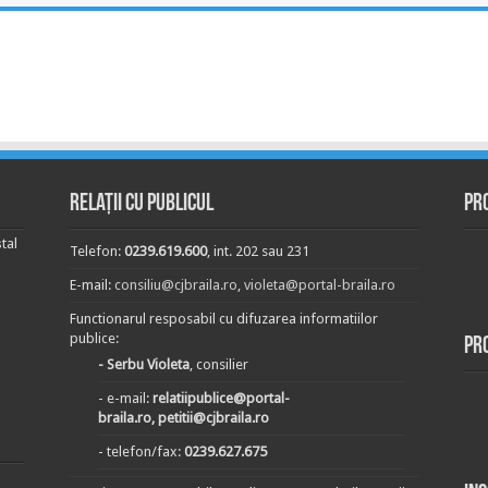
Relații cu publicul
Pr
tal
Telefon:
0239.619.600
, int. 202 sau 231
E-mail:
consiliu@cjbraila.ro
,
violeta@portal-braila.ro
Functionarul resposabil cu difuzarea informatiilor
publice:
Pr
- Serbu Violeta
, consilier
- e-mail:
relatiipublice@portal-
braila.ro, petitii@cjbraila.ro
- telefon/fax:
0239.627.675