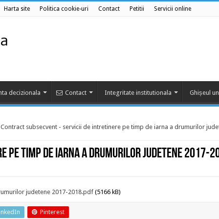
Harta site
Politica cookie-uri
Contact
Petitii
Servicii online
ta decizionala
Contact
Integritate institutionala
Ghișeul un
Contract subsecvent - servicii de intretinere pe timp de iarna a drumurilor jud
re pe timp de iarna a drumurilor judetene 2017-2
 drumurilor judetene 2017-2018.pdf
(5166 kB)
inkedIn
Pinterest