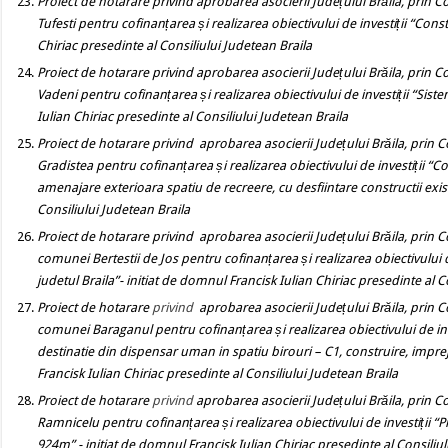
Proiect de hotarare privind
aprobarea asocierii Județului Brăila, prin C
Tufesti
pentru cofinanțarea și realizarea obiectivului de investiții
“
Constr
Chiriac presedinte al Consiliului Judetean Braila
Proiect de hotarare privind
aprobarea asocierii Județului Brăila, prin C
Vadeni
pentru cofinanțarea și realizarea obiectivului de investiții
“
Siste
Iulian Chiriac presedinte al Consiliului Judetean Braila
Proiect de hotarare privind
aprobarea asocierii Județului Brăila, prin 
Gradistea
pentru cofinanțarea și realizarea obiectivului de investiții
“
Co
amenajare exterioara spatiu de recreere, cu desfiintare constructii exis
Consiliului Judetean Braila
Proiect de hotarare privind
aprobarea asocierii Județului Brăila, prin 
comunei
Bertestii de Jos
pentru cofinanțarea și realizarea obiectivului d
judetul Braila”- initiat de domnul Francisk Iulian Chiriac presedinte al C
Proiect de hotarare
privind
aprobarea asocierii Județului Brăila, prin 
comunei
Baraganul
pentru cofinanțarea și realizarea obiectivului de inv
destinatie din dispensar uman in spatiu birouri – C1, construire, impre
Francisk Iulian Chiriac presedinte al Consiliului Judetean Braila
Proiect de hotarare
privind
aprobarea asocierii Județului Brăila, prin C
Ramnicelu
pentru cofinanțarea și realizarea obiectivului de investiții
“
P
924m
”
- initiat de domnul Francisk Iulian Chiriac presedinte al Consiliu