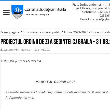
Piața Independenței nr. 1, 
jud. Brăila, cod poștal 
Telefon: 0239.619.600
0239.6
E-mail: consiliu@cjbra
Prima pagina
/
Informatii de interes public
/
Arhiva 2023-2025
/
Proiectul ordi
Proiectul ordinii de zi a sedintei CJ BRAILA - 31.08
System Administrator
21.03.2023
CONSILIUL JUDETEAN BRAILA
PROIECT AL ORDINII DE ZI
a sedintei ordinare a Consiliului Judetean Braila din data de 31 august 20
Independentei nr.1.