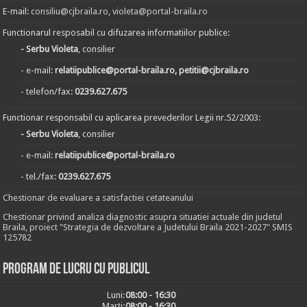
E-mail:
consiliu@cjbraila.ro
,
violeta@portal-braila.ro
Functionarul resposabil cu difuzarea informatiilor publice:
- Serbu Violeta
, consilier
- e-mail:
relatiipublice@portal-braila.ro, petitii@cjbraila.ro
- telefon/fax:
0239.627.675
Functionar responsabil cu aplicarea prevederilor Legii nr.52/2003:
- Serbu Violeta
, consilier
- e-mail:
relatiipublice@portal-braila.ro
- tel./fax:
0239.627.675
Chestionar de evaluare a satisfactiei cetateanului
Chestionar privind analiza diagnostic asupra situatiei actuale din judetul
Braila, proiect "Strategia de dezvoltare a Judetului Braila 2021-2027" SMIS
125782
Program de lucru cu publicul
Luni:
08:00 - 16:30
Marți:
08:00 - 16:30