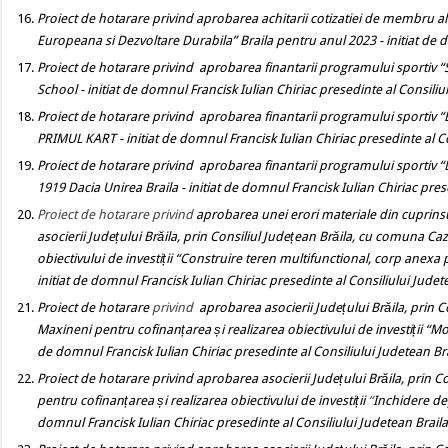
Proiect de hotarare
privind
aprobarea achitarii cotizatiei de membru a
Europeana si Dezvoltare Durabila” Braila pentru anul 2023
- initiat de
Proiect de hotarare privind
aprobarea finantarii programului sportiv 
School - initiat de domnul Francisk Iulian Chiriac presedinte al Consiliu
Proiect de hotarare privind
aprobarea finantarii programului sportiv “Bră
PRIMUL KART - initiat de domnul Francisk Iulian Chiriac presedinte al Co
Proiect de hotarare privind
aprobarea finantarii programului sportiv “D
1919 Dacia Unirea Braila - initiat de domnul Francisk Iulian Chiriac pres
Proiect de hotarare
privind
aprobarea unei erori materiale din cuprinsu
asocierii Județului Brăila, prin Consiliul Județean Brăila, cu comuna
Caz
obiectivului de investiții
“Construire teren multifunctional, corp anexa p
initiat de domnul Francisk Iulian Chiriac presedinte al Consiliului Judet
Proiect de hotarare
privind
aprobarea asocierii Județului Brăila, prin 
Maxineni
pentru cofinanțarea și realizarea obiectivului de investiții
“
Mod
de domnul Francisk Iulian Chiriac presedinte al Consiliului Judetean Br
Proiect de hotarare privind
aprobarea asocierii Județului Brăila, prin Co
pentru cofinanțarea și realizarea obiectivului de investiții
“
Inchidere dep
domnul Francisk Iulian Chiriac presedinte al Consiliului Judetean Brail