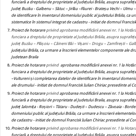
funciară a dreptului de proprietate al Județului Brăila, asupra suprafeț
Județ Buzău - Galbenu – Sătuc – Jirlău –Făurei - Brateșu Vechi – Ulmu –
de identificare în inventarul domeniului public al judetului Brăila,
ca ur
sistematice în sistemul integrat de cadastru
- initiat de domnul Francisk
Proiect de hotarare
privind
aprobarea modificării anexei nr. 1 la Hotărâ
funciara a dreptului de proprietate al Județului Brăila, asupra suprafe
județ Buzău – Plășoiu – Câineni Băi – Vișani – Drogu – Zamfirești – Ga
județului Brăila, ca urmare a înscrierii elementelor componente ale d
Judetean Braila
Proiect de hotarare
privind
aprobarea modificării anexei nr. 1 la Hotăr
funciara a dreptului de proprietate al Județului Brăila, asupra suprafe
–Vultureni și completarea datelor de identificare în inventarul domeniul
ale drumului
- initiat de domnul Francisk Iulian Chiriac presedinte al Co
Proiect de hotarare
privind
aprobarea modificării anexei nr. 1 la Hotărâ
funciară a dreptului de proprietate al Judetului Braila, asupra suprafe
județ Ialomița - Roșiori – Tătaru - Dudești – Dudescu – Zăvoaia - Borde
domeniului public al județului Brăila,
ca urmare a înscrierii elementelo
de cadastru
- initiat de domnul Francisk Iulian Chiriac presedinte al Con
Proiect de hotarare
privind aprobarea modificării anexei nr. 1 la Hotar
funciară a dreptului de proprietate al Județului Brăila, asupra suprafe