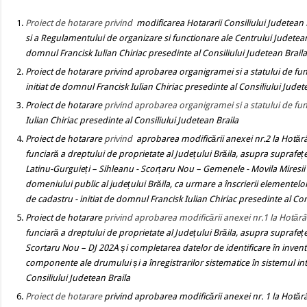
Proiect de hotarare
privind
modificarea Hotararii Consiliului Judetean 
si a Regulamentului de organizare si functionare ale Centrului Judetea
domnul Francisk Iulian Chiriac presedinte al Consiliului Judetean Brail
Proiect de hotarare
privind aprobarea organigramei si a statului de fun
initiat de domnul Francisk Iulian Chiriac presedinte al Consiliului Judet
Proiect de hotarare
privind aprobarea organigramei si a statului de funct
Iulian Chiriac presedinte al Consiliului Judetean Braila
Proiect de hotarare
privind
aprobarea modificării anexei nr.2 la Hotărâ
funciară a dreptului de proprietate al Județului Brăila, asupra suprafe
Latinu-Gurguieți – Sihleanu - Scorțaru Nou – Gemenele - Movila Miresi
domeniului public al județului Brăila, ca urmare a înscrierii elementelo
de cadastru
- initiat de domnul Francisk Iulian Chiriac presedinte al Con
Proiect de hotarare
privind
aprobarea modificării anexei nr.1 la Hotărâ
funciară a dreptului de proprietate al Județului Brăila, asupra suprafe
Scortaru Nou – DJ 202A
și
completarea datelor de identificare
în invent
componente ale drumului și a înregistrarilor sistematice în sistemul in
Consiliului Judetean Braila
Proiect de hotarare
privind
aprobarea modificării anexei nr. 1 la Hotărâ