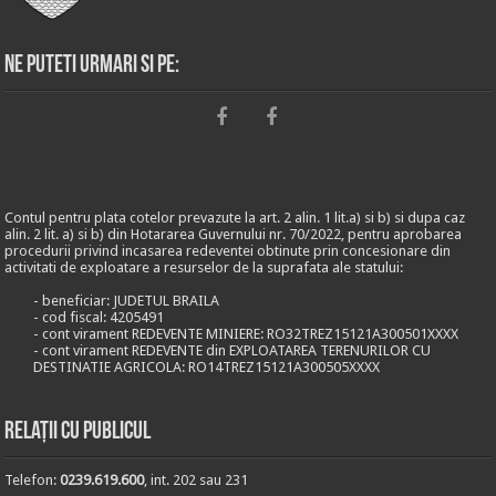
Ne puteti urmari si pe:
Contul pentru plata cotelor prevazute la art. 2 alin. 1 lit.a) si b) si dupa caz
alin. 2 lit. a) si b) din Hotararea Guvernului nr. 70/2022, pentru aprobarea
procedurii privind incasarea redeventei obtinute prin concesionare din
activitati de exploatare a resurselor de la suprafata ale statului:
- beneficiar: JUDETUL BRAILA
- cod fiscal: 4205491
- cont virament REDEVENTE MINIERE: RO32TREZ15121A300501XXXX
- cont virament REDEVENTE din EXPLOATAREA TERENURILOR CU
DESTINATIE AGRICOLA: RO14TREZ15121A300505XXXX
Relații cu publicul
Telefon:
0239.619.600
, int. 202 sau 231