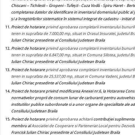
Chiscani – Tichilesti – Gropeni - Tufești - Cuza Vodă - Spiru Haret - Berteș
completarea datelor de identificare in inventarul domeniului public al j
și a înregistrărilor sistematice în sistemul integrat de cadastru
- initiat
Proiect de hotarare
privind
aprobarea completarii inventarului bunurilo
teren in suprafata de 7.000,00 mp, situat in Orasul Insuratei, judetul Br
Iulian Chiriac presedinte al Consiliului Judetean Braila
Proiect de hotarare
privind aprobarea
completarii inventarului bunuril
teren in suprafata de 6.847,00 mp, situat in Comuna Silistea, judetul Bra
Iulian Chiriac presedinte al Consiliului Judetean Braila
Proiect de hotarare
privind aprobarea completarii inventarului bunurilo
teren in suprafata de 25.537,00 mp, situat in Comuna Vadeni, judetul Br
Iulian Chiriac presedinte al Consiliului Judetean Braila
Proiect de hotarare privind modificarea Anexei nr.6, la Hotararea Consil
normativelor proprii de consum lunar de carburanti pentru autovehiculel
institutiilor publice subordonate si a unor organe de specialitate ale ad
Consiliului Judetean Braila
Proiect de hotarare
privind
aprobarea achitarii
contribuției
suplimentare
membru al
Asociatiei de Cooperare si Parteneriat Local pentru Dezvolta
Francisk Iulian Chiriac presedinte al Consiliului Judetean Braila