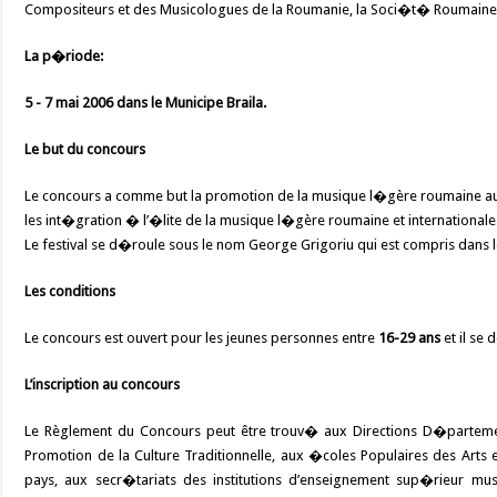
Compositeurs et des Musicologues de la Roumanie, la Soci�t� Roumaine 
La p�riode:
5 - 7 mai 2006 dans le Municipe Braila.
Le but du concours
Le concours a comme but la promotion de la musique l�gère roumaine auth
les int�gration � l’�lite de la musique l�gère roumaine et internationale
Le festival se d�roule sous le nom George Grigoriu qui est compris dans 
Les conditions
Le concours est ouvert pour les jeunes personnes entre
16-29 ans
et il se
L’inscription au concours
Le Règlement du Concours peut être trouv� aux Directions D�partementa
Promotion de la Culture Traditionnelle, aux �coles Populaires des Arts e
pays, aux secr�tariats des institutions d’enseignement sup�rieur m