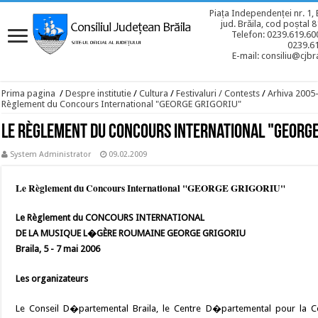
Piața Independenței nr. 1, 
jud. Brăila, cod poștal 
Telefon: 0239.619.600
0239.6
E-mail: consiliu@cjbra
Prima pagina
/
Despre institutie
/
Cultura
/
Festivaluri / Contests
/
Arhiva 2005
Règlement du Concours International "GEORGE GRIGORIU"
Le Règlement du Concours International "GEORGE
System Administrator
09.02.2009
Le Règlement du Concours International "GEORGE GRIGORIU"
Le Règlement du CONCOURS INTERNATIONAL
DE LA MUSIQUE L�GÈRE ROUMAINE GEORGE GRIGORIU
Braila, 5 - 7 mai 2006
Les organizateurs
Le Conseil D�partemental Braila, le Centre D�partemental pour la Cons