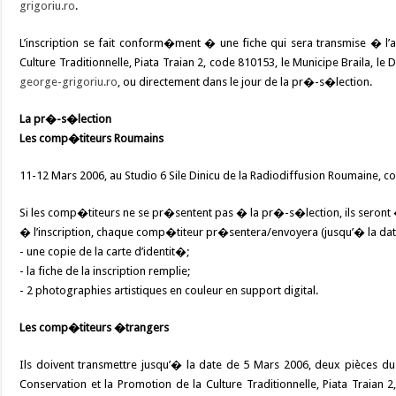
grigoriu.ro
.
L’inscription se fait conform�ment � une fiche qui sera transmise � l’
Culture Traditionnelle, Piata Traian 2, code 810153, le Municipe Braila, l
george-grigoriu.ro
, ou directement dans le jour de la pr�-s�lection.
La pr�-s�lection
Les comp�titeurs Roumains
11-12 Mars 2006, au Studio 6 Sile Dinicu de la Radiodiffusion Roumaine,
Si les comp�titeurs ne se pr�sentent pas � la pr�-s�lection, ils seron
� l’inscription, chaque comp�titeur pr�sentera/envoyera (jusqu’� la dat
- une copie de la carte d’identit�;
- la fiche de la inscription remplie;
- 2 photographies artistiques en couleur en support digital.
Les comp�titeurs �trangers
Ils doivent transmettre jusqu’� la date de 5 Mars 2006, deux pièces d
Conservation et la Promotion de la Culture Traditionnelle, Piata Traian 