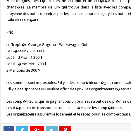
Musicologues, des r�dacteurs de la radio et de la t�l�vision, des per
chang�es. Le membre de jury qui trouve dans la liste avec les comp�t
moyenne des notes donn�es par les autres membres de jury. Les notes et 
Gala des Laur�ats.
Prix
Le Troph�e George Grigoriu - Wolkswagen Golf
Le I-�re Prix - 2.000 $
Le II-nd Prix - 1.300 $
Le III- �me Prix - 700 $
3 Mentions de 300 $
Les sommes sont imposables. S’il y a des comp�titeurs �gals comme valeur
S’il y a des sponsors qui veulent offrir des prix, les organizateurs r�ser
Les comp�titeurs, qui ne gagnent pas un prix, recevront des dipl�mes de 
Les d�penses de transport seront acquitt�es par les comp�titeurs.
Les organizateurs assurent le logement et le repas pour les comp�titeurs