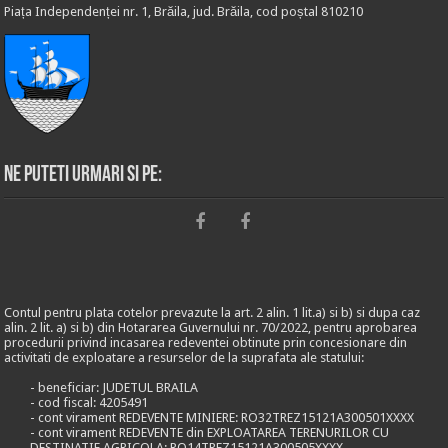
Piața Independenței nr. 1, Brăila, jud. Brăila, cod poștal 810210
Ne puteti urmari si pe:
Contul pentru plata cotelor prevazute la art. 2 alin. 1 lit.a) si b) si dupa caz
alin. 2 lit. a) si b) din Hotararea Guvernului nr. 70/2022, pentru aprobarea
procedurii privind incasarea redeventei obtinute prin concesionare din
activitati de exploatare a resurselor de la suprafata ale statului:
- beneficiar: JUDETUL BRAILA
- cod fiscal: 4205491
- cont virament REDEVENTE MINIERE: RO32TREZ15121A300501XXXX
- cont virament REDEVENTE din EXPLOATAREA TERENURILOR CU
DESTINATIE AGRICOLA: RO14TREZ15121A300505XXXX