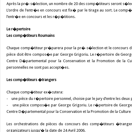
Après la pr�-s�lection, un nombre de 20 des comp�titeurs seront s�lect
L’ordre de l’entr�e en concours est fix� par le tirage au sort. Le comp
l’entr�e en concours et les r�p�titions.
Le r�pertoire
Les comp�titeurs Roumains
Chaque comp�titeur pr�parera pour la pr�-s�lection et le concours d
pièce doit être compos�e par George Grigoriu. Le r�pertoire de George
Centre D�partemental pour la Conservation et la Promotion de la Cult
personnelles ne sont pas accept�es.
Les comp�titeurs �trangers
Chaque comp�titeur ex�cutera:
- une pièce du r�pertoire personnel, choisie par le jury d’entre les deux
- une pièce compos�e par George Grigoriu. Le r�pertoire de George G
Centre D�partemental pour la Conservation et la Promotion de la Culture T
Les orchestrations de pièces du concours des comp�titeurs �trange
organizateurs jusqu’� la date de 24 Avril 2006.