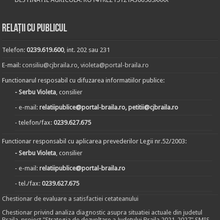
Relații cu publicul
Telefon:
0239.619.600
, int. 202 sau 231
E-mail:
consiliu@cjbraila.ro
,
violeta@portal-braila.ro
Functionarul resposabil cu difuzarea informatiilor publice:
- Serbu Violeta
, consilier
- e-mail:
relatiipublice@portal-braila.ro, petitii@cjbraila.ro
- telefon/fax:
0239.627.675
Functionar responsabil cu aplicarea prevederilor Legii nr.52/2003:
- Serbu Violeta
, consilier
- e-mail:
relatiipublice@portal-braila.ro
- tel./fax:
0239.627.675
Chestionar de evaluare a satisfactiei cetateanului
Chestionar privind analiza diagnostic asupra situatiei actuale din judetul
Braila, proiect "Strategia de dezvoltare a Judetului Braila 2021-2027" SMIS