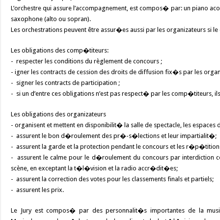
L’orchestre qui assure l’accompagnement, est compos� par: un piano acous
saxophone (alto ou sopran).
Les orchestrations peuvent être assur�es aussi par les organizateurs si l
Les obligations des comp�titeurs:
- respecter les conditions du règlement de concours ;
- igner les contracts de cession des droits de diffusion fix�s par les organ
- signer les contracts de participation ;
- si un d’entre ces obligations n’est pas respect� par les comp�titeurs,
Les obligations des organizateurs
- organisent et mettent en disponibilit� la salle de spectacle, les espa
- assurent le bon d�roulement des pr�-s�lections et leur impartialit�;
- assurent la garde et la protection pendant le concours et les r�p�tition
- assurent le calme pour le d�roulement du concours par interdiction c
scène, en exceptant la t�l�vision et la radio accr�dit�es;
- assurent la correction des votes pour les classements finals et partiels;
- assurent les prix.
Le Jury est compos� par des personnalit�s importantes de la mus