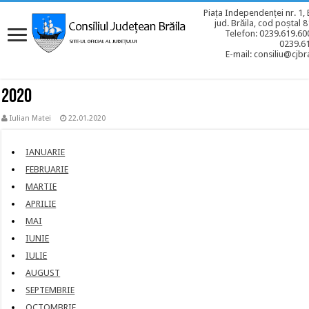
Piața Independenței nr. 1, 
jud. Brăila, cod poștal 
Telefon: 0239.619.600
0239.6
E-mail: consiliu@cjbra
2020
Iulian Matei
22.01.2020
IANUARIE
FEBRUARIE
MARTIE
APRILIE
MAI
IUNIE
IULIE
AUGUST
SEPTEMBRIE
OCTOMBRIE