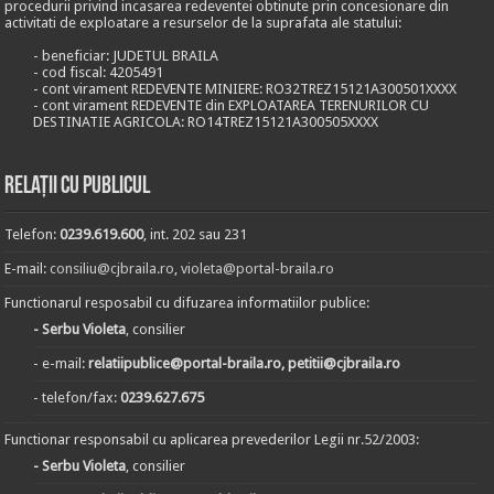
procedurii privind incasarea redeventei obtinute prin concesionare din
activitati de exploatare a resurselor de la suprafata ale statului:
- beneficiar: JUDETUL BRAILA
- cod fiscal: 4205491
- cont virament REDEVENTE MINIERE: RO32TREZ15121A300501XXXX
- cont virament REDEVENTE din EXPLOATAREA TERENURILOR CU
DESTINATIE AGRICOLA: RO14TREZ15121A300505XXXX
Relații cu publicul
Telefon:
0239.619.600
, int. 202 sau 231
E-mail:
consiliu@cjbraila.ro
,
violeta@portal-braila.ro
Functionarul resposabil cu difuzarea informatiilor publice:
- Serbu Violeta
, consilier
- e-mail:
relatiipublice@portal-braila.ro, petitii@cjbraila.ro
- telefon/fax:
0239.627.675
Functionar responsabil cu aplicarea prevederilor Legii nr.52/2003:
- Serbu Violeta
, consilier