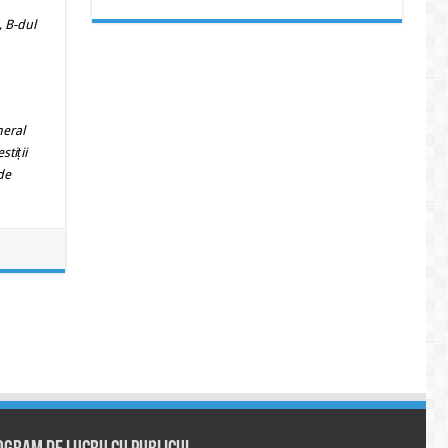
, B-dul
neral
tiții
 de