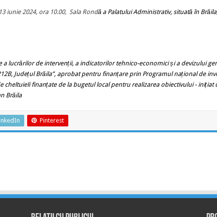
 13 iunie 2024, ora
10.00,
Sala Rond
ă
a Palatului Administrativ, situată în Brăila
 lucrărilor de intervenții, a indicatorilor tehnico-economici și a devizului ge
2B, Județul Brăila”, aprobat pentru finanțare prin Programul național de inves
cheltuieli finanțate de la bugetul local pentru realizarea obiectivului
- inițiat
n Brăila
inkedIn
Pinterest