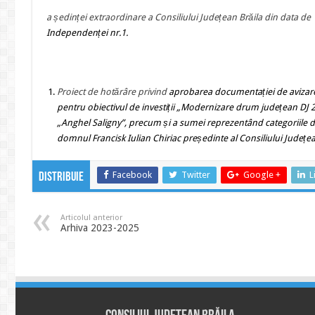
a ședinței extraordinare a Consiliului Județean Brăila din data de
Independenței nr.1.
Proiect de hotărâre
privind
aprobarea documentației de avizare a
pentru obiectivul de investiții „Modernizare drum județean DJ 21
„Anghel Saligny”, precum și a sumei reprezentând categoriile de 
domnul Francisk Iulian Chiriac președinte al Consiliului Județea
Facebook
Twitter
Google +
L
Distribuie
Articolul anterior
Arhiva 2023-2025