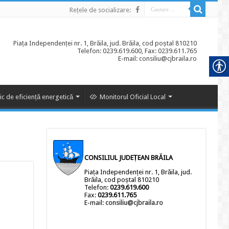
Rețele de socializare:
Piața Independenței nr. 1, Brăila, jud. Brăila, cod poștal 810210
Telefon: 0239.619.600, Fax: 0239.611.765
E-mail: consiliu@cjbraila.ro
ic de eficiență energetică
Monitorul Oficial Local
CONSILIUL JUDEȚEAN BRĂILA
Piața Independenței nr. 1, Brăila, jud.
Brăila, cod poștal 810210
Telefon:
0239.619.600
Fax:
0239.611.765
E-mail:
consiliu@cjbraila.ro