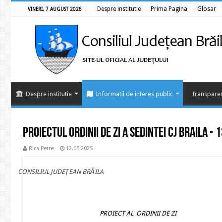
Despre institutie
Prima Pagina
Glosar
VINERI, 7 AUGUST 2026
Despre institutie
Informatii de interes public
Transparen
Proiectul ordinii de zi a sedintei CJ BRAILA - 
Rica Petre
12.05.2025
CONSILIUL JUDEȚEAN BRĂILA
PROIECT AL ORDINII DE ZI