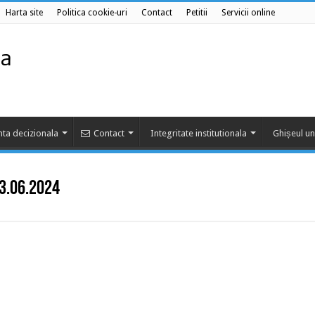
Harta site
Politica cookie-uri
Contact
Petitii
Servicii online
ta decizionala
Contact
Integritate institutionala
Ghișeul un
13.06.2024