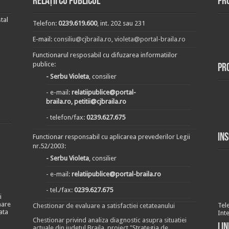
Relații cu publicul
Pr
tal
Telefon:
0239.619.600
, int. 202 sau 231
E-mail:
consiliu@cjbraila.ro
,
violeta@portal-braila.ro
Functionarul resposabil cu difuzarea informatiilor
publice:
Pr
- Serbu Violeta
, consilier
- e-mail:
relatiipublice@portal-
braila.ro, petitii@cjbraila.ro
- telefon/fax:
0239.627.675
In
Functionar responsabil cu aplicarea prevederilor Legii
nr.52/2003:
- Serbu Violeta
, consilier
- e-mail:
relatiipublice@portal-braila.ro
- tel./fax:
0239.627.675
i
nare
Tel
Chestionar de evaluare a satisfactiei cetateanului
ata
Int
Chestionar privind analiza diagnostic asupra situatiei
Lin
actuale din judetul Braila, proiect "Strategia de