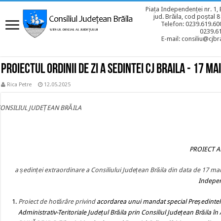
Piața Independenței nr. 1, 
jud. Brăila, cod poștal 
Telefon: 0239.619.600
0239.6
E-mail: consiliu@cjbra
Proiectul ordinii de zi a sedintei CJ BRAILA - 17 ma
Rica Petre
12.05.2025
CONSILIUL JUDEȚEAN BRĂILA
PROIECT AL O
a ședinței extraordinare a Consiliului Județean Brăila din data de 17 ma
Indepen
Proiect de hotărâre
privind
acordarea unui mandat special Președintelui 
Administrativ-Teritoriale Județul Brăila prin Consiliul Județean Brăila