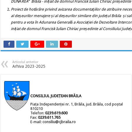
DUNĂREA” Brăila - inițiat de domnul Francisk Iulian Chiriac președinte 
Proiect de hotărâre privind
avizarea documentaţiilor de atribuire necesa
al deșeurilor menajere și al deșeurilor similare din județul Brăila și s
pentru a vota în Adunarea Generală a Asociației de Dezvoltare Interc
inițiat de domnul Francisk Iulian Chiriac președinte al Consiliului Județ
Articolul anterior
Arhiva 2023-2025
CONSILIUL JUDEȚEAN BRĂILA
Piața Independenței nr. 1, Brăila, jud. Brăila, cod poștal
810210
Telefon:
0239.619.600
Fax:
0239.611.765
E-mail:
consiliu@cjbraila.ro