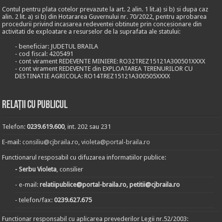
Contul pentru plata cotelor prevazute la art. 2 alin. 1 lit.a) si b) si dupa caz
alin. 2 lit. a) si b) din Hotararea Guvernului nr. 70/2022, pentru aprobarea
procedurii privind incasarea redeventei obtinute prin concesionare din
activitati de exploatare a resurselor de la suprafata ale statului:
- beneficiar: JUDETUL BRAILA
- cod fiscal: 4205491
- cont virament REDEVENTE MINIERE: RO32TREZ15121A300501XXXX
- cont virament REDEVENTE din EXPLOATAREA TERENURILOR CU
DESTINATIE AGRICOLA: RO14TREZ15121A300505XXXX
Relații cu publicul
Telefon:
0239.619.600
, int. 202 sau 231
E-mail:
consiliu@cjbraila.ro
,
violeta@portal-braila.ro
Functionarul resposabil cu difuzarea informatiilor publice:
- Serbu Violeta
, consilier
- e-mail:
relatiipublice@portal-braila.ro, petitii@cjbraila.ro
- telefon/fax:
0239.627.675
Functionar responsabil cu aplicarea prevederilor Legii nr.52/2003: