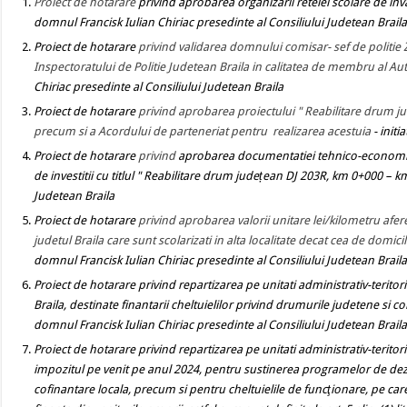
Proiect de hotarare
privind aprobarea organizarii retelei scolare de inva
domnul Francisk Iulian Chiriac presedinte al Consiliului Judetean Brail
Proiect de hotarare
privind validarea domnului comisar- sef de politie Za
Inspectoratului de Politie Judetean Braila in calitatea de membru al Auto
Chiriac presedinte al Consiliului Judetean Braila
Proiect de hotarare
privind aprobarea proiectului " Reabilitare drum ju
precum si a Acordului de parteneriat pentru realizarea acestuia
- init
Proiect de hotarare
privind
aprobarea documentatiei tehnico-economice(
de investitii cu titlul " Reabilitare drum județean DJ 203R, km 0+000 –
Judetean Braila
Proiect de hotarare
privind aprobarea valorii unitare lei/kilometru afer
judetul Braila care sunt scolarizati in alta localitate decat cea de domici
domnul Francisk Iulian Chiriac presedinte al Consiliului Judetean Brail
Proiect de hotarare privind repartizarea pe unitati administrativ-terito
Braila, destinate finantarii cheltuielilor privind drumurile judetene si 
domnul Francisk Iulian Chiriac presedinte al Consiliului Judetean Brail
Proiect de hotarare privind repartizarea pe unitati administrativ-terito
impozitul pe venit pe anul 2024, pentru sustinerea programelor de dez
cofinantare locala, precum si pentru cheltuielile de funcţionare, pe care u