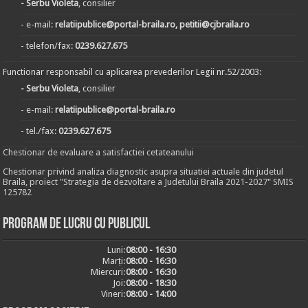
- Serbu Violeta
, consilier
- e-mail:
relatiipublice@portal-braila.ro, petitii@cjbraila.ro
- telefon/fax:
0239.627.675
Functionar responsabil cu aplicarea prevederilor Legii nr.52/2003:
- Serbu Violeta
, consilier
- e-mail:
relatiipublice@portal-braila.ro
- tel./fax:
0239.627.675
Chestionar de evaluare a satisfactiei cetateanului
Chestionar privind analiza diagnostic asupra situatiei actuale din judetul
Braila, proiect "Strategia de dezvoltare a Judetului Braila 2021-2027" SMIS
125782
Program de lucru cu publicul
Luni:
08:00 - 16:30
Marți:
08:00 - 16:30
Miercuri:
08:00 - 16:30
Joi:
08:00 - 18:30
Vineri:
08:00 - 14:00