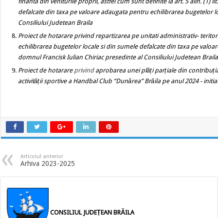
finanta din veniturile proprii, astfel cum sunt definite la art. 5 alin. (1)
defalcate din taxa pe valoare adaugata pentru echilibrarea bugetelor lo
Consiliului Judetean Braila
Proiect de hotarare privind repartizarea pe unitati administrativ- terit
echilibrarea bugetelor locale si din sumele defalcate din taxa pe valoar
domnul Francisk Iulian Chiriac presedinte al Consiliului Judetean Brail
Proiect de hotarare
privind
aprobarea unei plăți parțiale din contribuția
activității sportive a Handbal Club “Dunărea” Brăila pe anul
2024
- init
Articolul anterior
Arhiva 2023-2025
CONSILIUL JUDEȚEAN BRĂILA