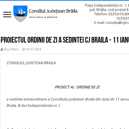
Piața Independenței nr. 1, 
jud. Brăila, cod poștal 
Telefon: 0239.619.600
0239.6
E-mail: consiliu@cjbra
Proiectul ordinii de zi a sedintei CJ BRAILA - 11 ia
Rica Petre
10.01.2024
CONSILIUL JUDETEAN BRAILA
PROIECT AL ORDINII DE ZI
a sedintei extraordinare a Consiliului Judetean Braila din data de 11 ianu
Braila, B-dul Independentei nr.1.