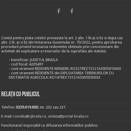
Contul pentru plata cotelor prevazute la art. 2 alin. 1 lit.a) si b) si dupa caz
alin. 2 lit. a) si b) din Hotararea Guvernului nr. 70/2022, pentru aprobarea
procedurii privind incasarea redeventei obtinute prin concesionare din
activitati de exploatare a resurselor de la suprafata ale statului:
- beneficiar: JUDETUL BRAILA
- cod fiscal: 4205491
- cont virament REDEVENTE MINIERE: RO32TREZ15121A300501XXXX
- cont virament REDEVENTE din EXPLOATAREA TERENURILOR CU
DESTINATIE AGRICOLA: RO14TREZ15121A300505XXXX
Relații cu publicul
Telefon:
0239.619.600
, int. 202 sau 231
E-mail:
consiliu@cjbraila.ro
,
violeta@portal-braila.ro
Functionarul resposabil cu difuzarea informatiilor publice: