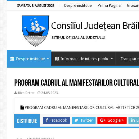
Despre institutie
Prima Pagina
Glosar
SAMBATA, 8 AUGUST 2026
Despre institutie
Informatii de interes public
Transpare
Program cadrul al manifestarilor cultural 
Rica Petre
24.05.2023
PROGRAM CADRU AL MANIFESTARILOR CULTURAL-ARTISTICE 2
Facebook
Twitter
Google +
L
Distribuie