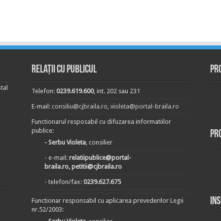
Relații cu publicul
Pr
tal
Telefon:
0239.619.600
, int. 202 sau 231
E-mail:
consiliu@cjbraila.ro
,
violeta@portal-braila.ro
Functionarul resposabil cu difuzarea informatiilor
publice:
Pr
- Serbu Violeta
, consilier
- e-mail:
relatiipublice@portal-
braila.ro, petitii@cjbraila.ro
- telefon/fax:
0239.627.675
In
Functionar responsabil cu aplicarea prevederilor Legii
nr.52/2003: