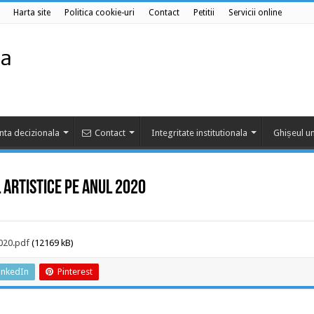
Harta site
Politica cookie-uri
Contact
Petitii
Servicii online
nta decizionala
Contact
Integritate institutionala
Ghișeul un
artistice pe anul 2020
020.pdf
(12169 kB)
inkedIn
Pinterest