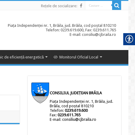
Rețele de socializare:
Piața Independenței nr. 1, Brăila, jud. Brăila, cod poștal 810210
Telefon: 0239.619.600, Fax: 0239.611.765
E-mail: consiliu@cjbraila.ro
ic de eficiență energetică
Monitorul Oficial Local
CONSILIUL JUDEȚEAN BRĂILA
Piața Independenței nr. 1, Brăila, jud.
Brăila, cod poștal 810210
Telefon:
0239.619.600
Fax:
0239.611.765
E-mail:
consiliu@cjbraila.ro