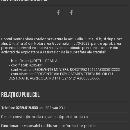
Contul pentru plata cotelor prevazute la art. 2 alin. 1 lit.a) si b) si dupa caz
alin. 2 lit. a) si b) din Hotararea Guvernului nr. 70/2022, pentru aprobarea
procedurii privind incasarea redeventei obtinute prin concesionare din
activitati de exploatare a resurselor de la suprafata ale statului:
- beneficiar: JUDETUL BRAILA
- cod fiscal: 4205491
- cont virament REDEVENTE MINIERE: RO32TREZ15121A300501XXXX
- cont virament REDEVENTE din EXPLOATAREA TERENURILOR CU
DESTINATIE AGRICOLA: RO14TREZ15121A300505XXXX
Relații cu publicul
Telefon:
0239.619.600
, int. 202 sau 231
E-mail:
consiliu@cjbraila.ro
,
violeta@portal-braila.ro
Functionarul resposabil cu difuzarea informatiilor publice: