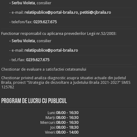
- Serbu Violeta
, consilier
- e-mail:
relatiipublice@portal-braila.ro, petitii@cjbraila.ro
- telefon/fax:
0239.627.675
Functionar responsabil cu aplicarea prevederilor Legii nr.52/2003:
- Serbu Violeta
, consilier
- e-mail:
relatiipublice@portal-braila.ro
- tel./fax:
0239.627.675
Chestionar de evaluare a satisfactiei cetateanului
Chestionar privind analiza diagnostic asupra situatiei actuale din judetul
Braila, proiect "Strategia de dezvoltare a Judetului Braila 2021-2027" SMIS
125782
Program de lucru cu publicul
Luni:
08:00 - 16:30
Marți:
08:00 - 16:30
Miercuri:
08:00 - 16:30
Joi:
08:00 - 18:30
Vineri:
08:00 - 14:00