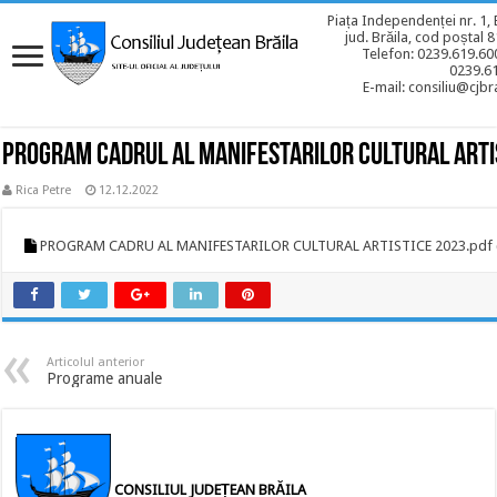
Piața Independenței nr. 1, 
jud. Brăila, cod poștal 
Telefon: 0239.619.600
0239.6
E-mail: consiliu@cjbra
Program cadrul al manifestarilor cultural arti
Rica Petre
12.12.2022
PROGRAM CADRU AL MANIFESTARILOR CULTURAL ARTISTICE 2023.pdf
Articolul anterior
Programe anuale
CONSILIUL JUDEȚEAN BRĂILA