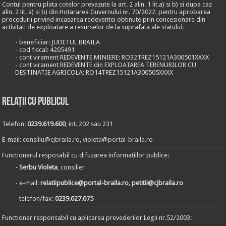
Contul pentru plata cotelor prevazute la art. 2 alin. 1 lit.a) si b) si dupa caz
alin. 2 lit. a) si b) din Hotararea Guvernului nr. 70/2022, pentru aprobarea
procedurii privind incasarea redeventei obtinute prin concesionare din
activitati de exploatare a resurselor de la suprafata ale statului:
- beneficiar: JUDETUL BRAILA
- cod fiscal: 4205491
- cont virament REDEVENTE MINIERE: RO32TREZ15121A300501XXXX
- cont virament REDEVENTE din EXPLOATAREA TERENURILOR CU
DESTINATIE AGRICOLA: RO14TREZ15121A300505XXXX
Relații cu publicul
Telefon:
0239.619.600
, int. 202 sau 231
E-mail:
consiliu@cjbraila.ro
,
violeta@portal-braila.ro
Functionarul resposabil cu difuzarea informatiilor publice:
- Serbu Violeta
, consilier
- e-mail:
relatiipublice@portal-braila.ro, petitii@cjbraila.ro
- telefon/fax:
0239.627.675
Functionar responsabil cu aplicarea prevederilor Legii nr.52/2003: