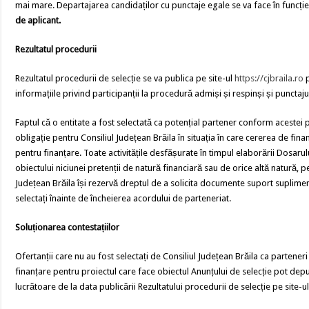
mai mare. Departajarea candidaților cu punctaje egale se va face în funcție
de aplicant.
Rezultatul procedurii
Rezultatul procedurii de selecție se va publica pe site-ul
https://cjbraila.ro
p
informațiile privind participanții la procedură admiși și respinși și punctaju
Faptul că o entitate a fost selectată ca potențial partener conform acestei 
obligație pentru Consiliul Județean Brăila în situația în care cererea de fin
pentru finanțare. Toate activitățile desfășurate în timpul elaborării Dosarulu
obiectului niciunei pretenții de natură financiară sau de orice altă natură, pe
Județean Brăila își rezervă dreptul de a solicita documente suport suplimen
selectați înainte de încheierea acordului de parteneriat.
Soluționarea contestațiilor
Ofertanții care nu au fost selectați de Consiliul Județean Brăila ca parteneri 
finanțare pentru proiectul care face obiectul Anunțului de selecție pot depu
lucrătoare de la data publicării Rezultatului procedurii de selecție pe site-u