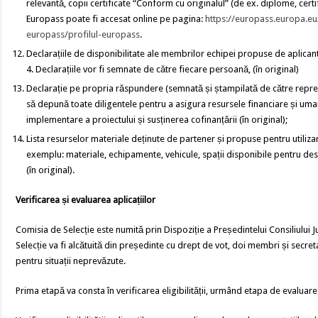
relevantă, copii certificate “Conform cu originalul” (de ex. diplome, cert
Europass poate fi accesat online pe pagina:
https://europass.europa.eu
europass/profilul-europass
.
Declarațiile de disponibilitate ale membrilor echipei propuse de aplica
4. Declarațiile vor fi semnate de către fiecare persoană, (în original)
Declarație pe propria răspundere (semnată și ștampilată de către reprez
să depună toate diligentele pentru a asigura resursele financiare și um
implementare a proiectului și susținerea cofinanțării (în original);
Lista resurselor materiale deținute de partener și propuse pentru utilizar
exemplu: materiale, echipamente, vehicule, spații disponibile pentru desf
(în original).
Verificarea
și evaluarea aplicațiilor
Comisia de Selecție este numită prin Dispoziție a Președintelui Consiliului 
Selecție va fi alcătuită din președinte cu drept de vot, doi membri și secr
pentru situații neprevăzute.
Prima etapă va consta în verificarea eligibilității, urmând etapa de evaluare a