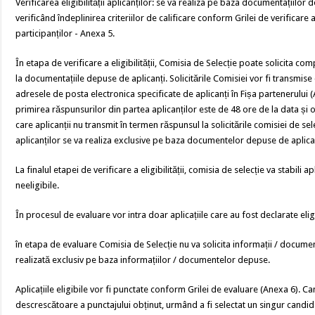
Verificarea eligibilității aplicanților: se va realiza pe baza documentațiilor
verificând îndeplinirea criteriilor de calificare conform Grilei de verificare a e
participanților - Anexa 5.
În etapa de verificare a eligibilității, Comisia de Selecție poate solicita compl
la documentațiile depuse de aplicanți. Solicitările Comisiei vor fi transmise 
adresele de posta electronica specificate de aplicanți în Fișa partenerulu
primirea răspunsurilor din partea aplicanților este de 48 ore de la data și ora t
care aplicanții nu transmit în termen răspunsul la solicitările comisiei de selec
aplicanților se va realiza exclusive pe baza documentelor depuse de aplica
La finalul etapei de verificare a eligibilității, comisia de selecție va stabili apli
neeligibile.
În procesul de evaluare vor intra doar aplicațiile care au fost declarate elig
în etapa de evaluare Comisia de Selecție nu va solicita informații / docume
realizată exclusiv pe baza informațiilor / documentelor depuse.
Aplicațiile eligibile vor fi punctate conform Grilei de evaluare (Anexa 6). Can
descrescătoare a punctajului obținut, urmând a fi selectat un singur candidat