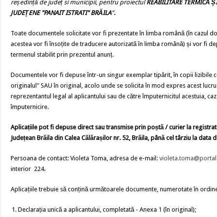
reședință de județ si municipii, pentru proiectul
REABILITARE TERMICĂ ȘI
JUDEȚENE "PANAIT ISTRATI" BRĂILA
”
.
Toate documentele solicitate vor fi prezentate în limba română (în cazul d
acestea vor fi însoțite de traducere autorizată în limba română) și vor fi de
termenul stabilit prin prezentul anunț.
Documentele vor fi depuse într-un singur exemplar tipărit, în copii lizibil
originalul" SAU în original, acolo unde se solicita în mod expres acest lucr
reprezentantul legal al aplicantului sau de către împuternicitul acestuia, ca
împuternicire.
Aplicațiile pot fi depuse direct sau transmise prin po
ștă / curier la registra
Județean Brăila din Calea Călărașilor nr. 52, Brăila, până cel târziu la data 
Persoana de contact: Violeta Toma, adresa de e-mail:
violeta.toma@portal-
interior 224.
Aplicațiile trebuie să conțină următoarele documente, numerotate în ordin
Declarația unică a aplicantului, completată - Anexa 1 (în original);