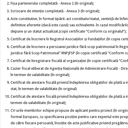
Fișa partenerului completată - Anexa 2 (în original);
Scrisoare de intenție completată - Anexa 3 (în original);
Acte constitutive, în format tipărit: act constitutiv/statut, sentință de înfii
definitive aferente (dacă este cazul) sau echivalente. în cazul modificărilo
depune și un statut actualizat.(copii certificate “Conform cu originalul”);
Certificat de înscriere în Registrul Asociațiilor și Fundațiilor (în copie cer
Certificat de înscriere a persoanei juridice fără scop patrimonial în Regi
Juridice fără Scop Patrimonial" RNPJFSP (în copie certificată “Conform cu 
Certificat de înregistrare fiscală al organizației (în copie certificată “Con
Cazier fiscal eliberat de Agenția Națională de Administrare Fiscală - Dire
în termen de valabilitate (în original);
Certificat de atestare fiscală privind îndeplinirea obligațiilor de plată a 
stat, în termen de valabilitate (în original)
Certificat de atestare fiscală privind îndeplinirea obligațiilor de plată a i
termen de valabilitate (în original);
CV-urile membrilor echipei propuse de aplicant pentru proiect (în original
format Europass, cu specificarea poziției pentru care expertul este prop
de către fiecare persoană, însoțite de acte justificative privind pregătir