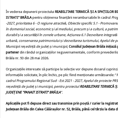
În vederea depunerii proiectului
REABILITARE TERMICĂ ȘI A SPAȚIILOR B
ISTRATI" BRĂILA
pentru obținerea finanțării nerambursabile în cadrul
Prog
-2027, prioritatea 6 - O regiune atractivă, Obiectiv specific 5.1 - Promovarea
în domeniul social, economic și al mediului, precum și a culturii, a patrim
durabil și a securității în zonele urbane, Acțiunea 6.1 Dezvoltare integra
urbană, conservarea patrimoniului și dezvoltarea turismului, Apelul de p
Municipii reședință de județ și municipii
,
Consiliul Județean Brăila inițiaz
partener
din rândul organizațiilor neguvernamentale, conform prevederilor
Brăila nr. 93 din 28 mai 2026.
Organizațiile interesate să participe la selecție vor depune dosarul cupri
informațiile solicitate, în plic închis, pe plic fiind menționate următoarele: ”
P
cadrul Programului Regional Sud - Est 2021 - 2027, Apelul de proiecte PRS
reședință de județ
și municipii, pentru proiectul
REABILITARE TERMICĂ ȘI
JUDEȚENE "PANAIT ISTRATI" BRĂILA
”
.
Aplicațiile pot fi depuse direct sau transmise prin po
ștă / curier la registra
Județean Brăila din Calea Călărașilor nr. 52, Brăila, până cel târziu la data 