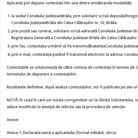
Aplicanții pot depune contestații într-una dintre următoarele modalități:
la sediul Consiliului JudețeanBrăila, prin solicitare scrisă depusășiînregi
Consiliului JudețeanBrăila din Calea Călărașilor nr. 52, Brăila:
prin poștă sau curierat, solicitare scrisă adresată Consiliului Județean Br
Registratura Generală a Consiliului Județean Brăila din Calea Călărașilor n
prin fax, contestația urmând să fie transmisăînatențiaConsiliului Județea
prin e-mail, contestația putând fi transmisă electronic la adresa: consili
Contestațiile se soluționează de către comisia de contestații în termen de 2 
termenului de depunere a contestațiilor.
Rezultatele definitive, după analiza contestațiilor, vor fi publicate pe site-u
NOTĂ: în cazul în care vor exista corrigendum-uri la Ghidul Solicitantului, so
aduce modificări la anunțul de selecție sau la procedura de selecție.
Anexe:
Anexa 1: Declarația unică a aplicantului (format editabil, .docx)