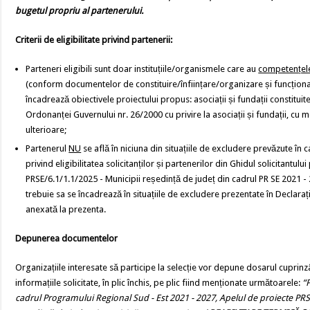
bugetul propriu al partenerului.
Criterii de eligibilitate privind partenerii:
Parteneri eligibili sunt doar instituțiile/organismele care au
competențele
(conform documentelor de constituire/înființare/organizare și funcționa
încadrează obiectivele proiectului propus: asociații și fundații constitui
Ordonanței Guvernului nr. 26/2000 cu privire la asociații și fundații, cu m
ulterioare;
Partenerul
NU
se află în niciuna din situațiile de excludere prevăzute în c
privind eligibilitatea solicitanților și partenerilor din Ghidul solicitantul
PRSE/6.1/1.1/2025 - Municipii reședință de județ din cadrul PR SE 2021 - 
trebuie sa se încadrează în situațiile de excludere prezentate în Declarați
anexată la prezenta.
Depunerea documentelor
Organizațiile interesate să participe la selecție vor depune dosarul cupri
informațiile solicitate, în plic închis, pe plic fiind menționate următoarele:
“
cadrul Programului Regional Sud - Est 2021 - 2027, Apelul de proiecte PRS