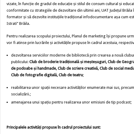
vizate, în funcție de gradul de educație și stilul de consum cultural și educaț
conformitate cu strategiile de dezvoltare din ultimii ani, UAT Județul Brăila
formator și să dezvolte instituțiile tradițional infodocumentare așa cum es
Istrati” Brăila.
Pentru realizarea scopului proiectului, Planul de marketing își propune ur
vor fi atinse prin lucrările și activitățile propuse în cadrul acestuia, respectiv
dezvoltarea serviciilor moderne de bibliotecă prin crearea a nouă clubu
publicului:
Club de broderie tradițională și meșteșuguri, Club de Geografi
de podoabe și handmade, Club de scriere creativă, Club de social media 
Club de fotografie digitală, Club de teatru
;
reabilitarea unor spații necesare activităților enumerate mai sus, precu
socializării.;
amenajarea unui spațiu pentru realizarea unor emisiuni de tip podcast;
Principalele activități propuse în cadrul proiectului sunt: