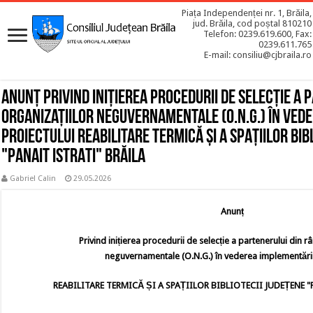
Piața Independenței nr. 1, Brăila,
jud. Brăila, cod poștal 810210
Telefon: 0239.619.600, Fax:
0239.611.765
E-mail: consiliu@cjbraila.ro
Anunț Privind inițierea procedurii de selecție a
organizațiilor neguvernamentale (O.N.G.) în ved
proiectului REABILITARE TERMICĂ ȘI A SPAȚIILOR BIB
"PANAIT ISTRATI" BRĂILA
Gabriel Calin
29.05.2026
Anunț
Privind inițierea procedurii de selecție a partenerului din r
neguvernamentale (O.N.G.) în vederea implementării
REABILITARE TERMICĂ ȘI A SPAȚIILOR BIBLIOTECII JUDEȚENE "