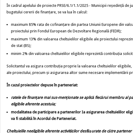
În cadrul apelului de proiecte PRSE/6.1/1.1/2025 - Municipii reședință de ju
bugetului cererii de finanțare, se va lua în calcul:
maximum 85% rata de cofinanțare din partea Uniunii Europene din valoare
proiectului prin Fondul European de Dezvoltare Regională (FEDR);
maximum 13% din valoarea cheltuielilor eligibile ale proiectului reprezi
de stat (BS);
minim 2% din valoarea cheltuielilor eligibile reprezintă contribuția solicit
Solicitantul va asigura contribuția proprie la valoarea cheltuielilor eligibile,
ale proiectului, precum și asigurarea altor sume necesare implementării pr
În cazul proiectelor depuse în parteneriat:
ratele de
finanțare mai sus-menționate se aplică fiecărui membru al par
eligibile aferente acestuia;
modalitatea de participare a partenerilor Ia asigurarea cheltuielilor eligib
va fi stabilită în Acordul de Parteneriat.
Cheltuielile neeligibile aferente
activităților desfășurate de către partener 