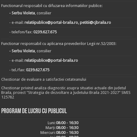
Functionarul resposabil cu difuzarea informatiilor publice:
- Serbu Violeta
, consilier
- e-mail:
relatiipublice@portal-braila.ro, petitii@cjbraila.ro
- telefon/fax:
0239.627.675
Functionar responsabil cu aplicarea prevederilor Legii nr.52/2003:
- Serbu Violeta
, consilier
- e-mail:
relatiipublice@portal-braila.ro
- tel./fax:
0239.627.675
Chestionar de evaluare a satisfactiei cetateanului
Chestionar privind analiza diagnostic asupra situatiei actuale din judetul
Braila, proiect "Strategia de dezvoltare a Judetului Braila 2021-2027" SMIS
125782
Program de lucru cu publicul
Luni:
08:00 - 16:30
Marți:
08:00 - 16:30
Miercuri:
08:00 - 16:30