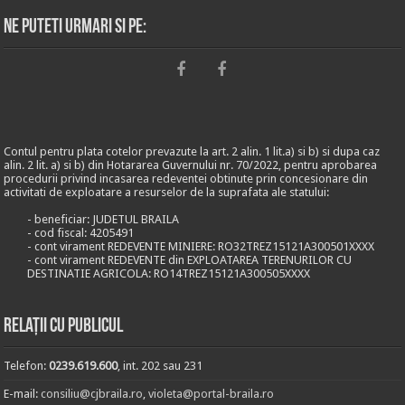
Ne puteti urmari si pe:
Contul pentru plata cotelor prevazute la art. 2 alin. 1 lit.a) si b) si dupa caz
alin. 2 lit. a) si b) din Hotararea Guvernului nr. 70/2022, pentru aprobarea
procedurii privind incasarea redeventei obtinute prin concesionare din
activitati de exploatare a resurselor de la suprafata ale statului:
- beneficiar: JUDETUL BRAILA
- cod fiscal: 4205491
- cont virament REDEVENTE MINIERE: RO32TREZ15121A300501XXXX
- cont virament REDEVENTE din EXPLOATAREA TERENURILOR CU
DESTINATIE AGRICOLA: RO14TREZ15121A300505XXXX
Relații cu publicul
Telefon:
0239.619.600
, int. 202 sau 231
E-mail:
consiliu@cjbraila.ro
,
violeta@portal-braila.ro