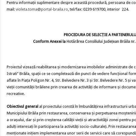
Pentru informații suplimentare despre această procedură, persoana de con
mail:
violeta.toma@portal-braila.ro
, tel/fax: 0239 619700, interior 224.
PROCEDURA DE SELECȚIE A PARTENERULU
Conform Anexei la
Hotărârea Consiliului Județean Brăila nr
Proiectul vizează reabilitarea și modernizarea imobilelor administrate de c
Istrati” Brăila, spații ce se completează din punct de vedere funcțional fo
aflate în Piața Poligon Nr. 4, Str. Belvedere Nr. 3 și Str. Belvedere Nr. 5 și v
vieții comunității brăilene prin crearea de activități de informare și docume
recreative.
Obiectivul general
al proiectului constă în îmbunătățirea infrastructurii urba
Municipiului Brăila prin restaurarea, conservarea și perpetuarea moștenirii c
a orașului, dar și prin creșterea calității vieții și atractivităţii zonei pentru po
adulți interesați în participarea la activități socio-culturale). Prin restaura
menționate inițiem implementarea unor serii de servicii care să corespundă