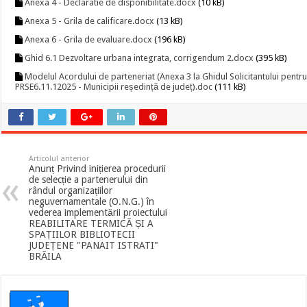
Anexa 4 - Declaratie de disponibilitate.docx
(10 kB)
Anexa 5 - Grila de calificare.docx
(13 kB)
Anexa 6 - Grila de evaluare.docx
(196 kB)
Ghid 6.1 Dezvoltare urbana integrata, corrigendum 2.docx
(395 kB)
Modelul Acordului de parteneriat (Anexa 3 la Ghidul Solicitantului pentr
PRSE6.11.12025 - Municipii reședință de județ).doc
(111 kB)
Articolul anterior
Anunț Privind inițierea procedurii
de selecție a partenerului din
rândul organizațiilor
neguvernamentale (O.N.G.) în
vederea implementării proiectului
REABILITARE TERMICĂ ȘI A
SPAȚIILOR BIBLIOTECII
JUDEȚENE "PANAIT ISTRATI"
BRĂILA