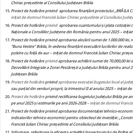
Chiriac președinte al Consiliului Județean Brăila
Proiect de hotărâre
privind aprobarea finanțării proiectului „BRĂILA
inițiat de domnul Francisk Iulian Chiriac președinte al Consiliului Județ
Proiect de hotărâre
privind
aprobarea cuantumului și plata cotizației ce
Naționale a Consiliilor Județene din România pentru anul 2025
– iniți
Proiect de hotărâre privind
aprobarea alocării sumei de 1.000.000 lei
, 
"
Buna Vestire" Brăila, în vederea finanțării executării lucrărilor de reali
poleire cu foiță de aur
– inițiat de domnul Francisk Iulian Chiriac președ
Proiect de hotărâre
privind
aprobarea achitării sumei de 70.000,00 lei
Dezvoltării Integrate a Zonei Pescărești a Județului Brăila pentru anul 
Județean Brăila
Proiect de hotărâre
privind
aprobarea execuției bugetului local al județ
sau parțial din venituri proprii,
la trimestrul II al anului
2025
– inițiat d
Proiect de hotărâre
privind
rectificarea bugetului Județului Brăila pe an
pe anul 2025 și estimarile pe anii 2026-2028
– inițiat de domnul Francis
Proiect de hotărâre
privind aprobarea documentației tehnico-econom
indicatorilor tehnico-economici pentru obiectivul de investiție:
„Constru
Francisk Iulian Chiriac președinte al Consiliului Județean Brăila
Informare, referitoare la eficien
ța activității Inspectoratului de Poliție 