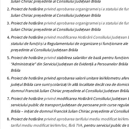
Iulian Chiriac președinte al Consiliului Județean Brăila
Proiect de hotărâre
privind aprobarea organigramei și a statului de func
Iulian Chiriac președinte al Consiliului Județean Brăila
Proiect de hotărâre
privind aprobarea organigramei și a statului de funcț
Iulian Chiriac președinte al Consiliului Județean Brăila
Proiect de hotărâre
privind modificarea Hotărârii Consiliului Județean
statului de funcții și a Regulamentului de organizare și funcționare ale 
președinte al Consiliului Județean Brăila
Proiect de hotărâre
privind
stabilirea salariilor de bază pentru funcțion
“Administrație” din Serviciul Județean de Evidență a Persoanelor Brăila
Brăila
Proiect de hotărâre
privind aprobarea valorii unitare lei/kilometru afer
județul Brăila care sunt școlarizați în altă localitate decât cea de domic
domnul Francisk Iulian Chiriac președinte al Consiliului Județean Brăil
Proiect de hotărâre
privind
modificarea Hotărârii Consiliului Județean 
serviciului public de transport județean de persoane prin curse regulate 
Brăila
– inițiat de domnul Francisk Iulian Chiriac președinte al Consiliul
Proiect de hotărâre
privind aprobarea tarifului mediu modificat lei/km/lo
tariful mediu modificat lei/km/loc, fără TVA,
pentru serviciul public de