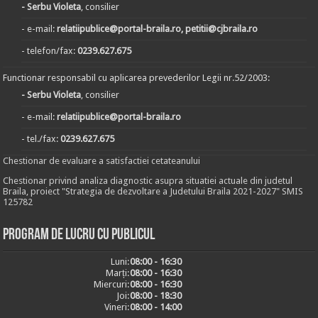
- Serbu Violeta
, consilier
- e-mail:
relatiipublice@portal-braila.ro, petitii@cjbraila.ro
- telefon/fax:
0239.627.675
Functionar responsabil cu aplicarea prevederilor Legii nr.52/2003:
- Serbu Violeta
, consilier
- e-mail:
relatiipublice@portal-braila.ro
- tel./fax:
0239.627.675
Chestionar de evaluare a satisfactiei cetateanului
Chestionar privind analiza diagnostic asupra situatiei actuale din judetul
Braila, proiect "Strategia de dezvoltare a Judetului Braila 2021-2027" SMIS
125782
Program de lucru cu publicul
Luni:
08:00 - 16:30
Marți:
08:00 - 16:30
Miercuri:
08:00 - 16:30
Joi:
08:00 - 18:30
Vineri:
08:00 - 14:00