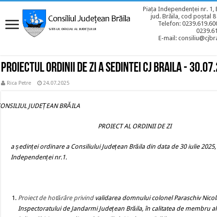
Piața Independenței nr. 1, 
jud. Brăila, cod poștal 
Telefon: 0239.619.600
0239.6
E-mail: consiliu@cjbra
Proiectul ordinii de zi a sedintei CJ BRAILA - 30.07
Rica Petre
24.07.2025
CONSILIUL JUDEȚEAN BRĂILA
PROIECT AL ORDINII DE ZI
a ședinței ordinare a Consiliului Județean Brăila din data de 30 iulie 2025, 
Independenței nr.1.
Proiect de hotărâre
privind
validarea domnului colonel Paraschiv Nicolae
Inspectoratului de Jandarmi Județean Brăila, în calitatea de membru al A