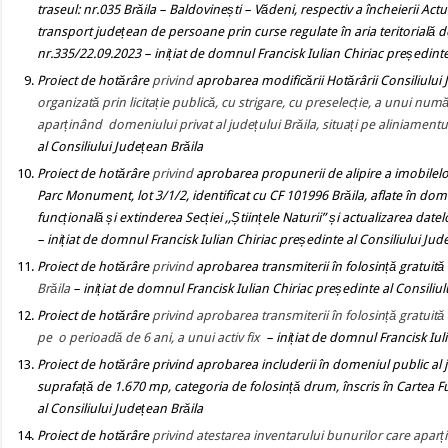
traseul: nr.035 Brăila – Baldovinești – Vădeni, respectiv a încheierii Actu
transport județean de persoane prin curse regulate în aria teritorială d
nr.335/22.09.2023
– inițiat de domnul Francisk Iulian Chiriac președinte
Proiect de hotărâre
privind
aprobarea modificării Hotărârii Consiliului 
organizată prin licitație publică, cu strigare, cu preselecție, a unui
aparținând domeniului privat al județului Brăila, situați pe aliniamen
al Consiliului Județean Brăila
Proiect de hotărâre
privind
aprobarea propunerii de alipire a imobilelor 
Parc Monument, lot 3/1/2, identificat cu CF 101996 Brăila, aflate în domen
funcțională și extinderea Secției ,,Științele Naturii” și actualizarea dat
– inițiat de domnul Francisk Iulian Chiriac președinte al Consiliului Jud
Proiect de hotărâre
privind
aprobarea transmiterii în folosință gratuită 
Brăila
– inițiat de domnul Francisk Iulian Chiriac președinte al Consiliul
Proiect de hotărâre
privind aprobarea transmiterii în folosință gratuită
pe o perioadă de 6 ani, a unui activ fix
– inițiat de domnul Francisk Iul
Proiect de hotărâre
privind
aprobarea includerii în domeniul public al j
suprafață de 1.670 mp, categoria de folosință drum, înscris în Cartea
al Consiliului Județean Brăila
Proiect de hotărâre
privind atestarea inventarului bunurilor care aparț