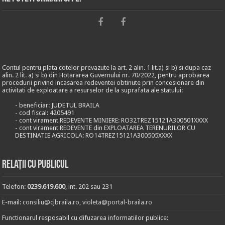
Contul pentru plata cotelor prevazute la art. 2 alin. 1 lit.a) si b) si dupa caz
alin. 2 lit. a) si b) din Hotararea Guvernului nr. 70/2022, pentru aprobarea
procedurii privind incasarea redeventei obtinute prin concesionare din
activitati de exploatare a resurselor de la suprafata ale statului:
- beneficiar: JUDETUL BRAILA
- cod fiscal: 4205491
- cont virament REDEVENTE MINIERE: RO32TREZ15121A300501XXXX
- cont virament REDEVENTE din EXPLOATAREA TERENURILOR CU
DESTINATIE AGRICOLA: RO14TREZ15121A300505XXXX
Relații cu publicul
Telefon:
0239.619.600
, int. 202 sau 231
E-mail:
consiliu@cjbraila.ro
,
violeta@portal-braila.ro
Functionarul resposabil cu difuzarea informatiilor publice: