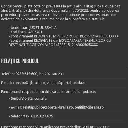
Contul pentru plata cotelor prevazute la art. 2 alin. 1 lit.a) si b) si dupa caz
alin. 2 lit. a) si b) din Hotararea Guvernului nr. 70/2022, pentru aprobarea
procedurii privind incasarea redeventei obtinute prin concesionare din
activitati de exploatare a resurselor de la suprafata ale statului:
- beneficiar: JUDETUL BRAILA
- cod fiscal: 4205491
- cont virament REDEVENTE MINIERE: RO32TREZ15121A300501XXXX
- cont virament REDEVENTE din EXPLOATAREA TERENURILOR CU
DESTINATIE AGRICOLA: RO14TREZ15121A300505XXXX
Relații cu publicul
Telefon:
0239.619.600
, int. 202 sau 231
E-mail:
consiliu@cjbraila.ro
,
violeta@portal-braila.ro
Functionarul resposabil cu difuzarea informatiilor publice:
- Serbu Violeta
, consilier
- e-mail:
relatiipublice@portal-braila.ro, petitii@cjbraila.ro
- telefon/fax:
0239.627.675
Functionar responsabil cu aplicarea prevederilor Legii nr.52/2003: