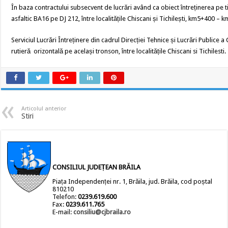
În baza contractului subsecvent de lucrări având ca obiect întreținerea pe
asfaltic BA16 pe DJ 212, între localitățile Chiscani și Tichilești, km5+400 – 
Serviciul Lucrări Întreținere din cadrul Direcției Tehnice și Lucrări Publice
rutieră orizontală pe același tronson, între localitățile Chiscani si Tichilesti.
Articolul anterior
Stiri
CONSILIUL JUDEȚEAN BRĂILA
Piața Independenței nr. 1, Brăila, jud. Brăila, cod poștal
810210
Telefon:
0239.619.600
Fax:
0239.611.765
E-mail:
consiliu@cjbraila.ro