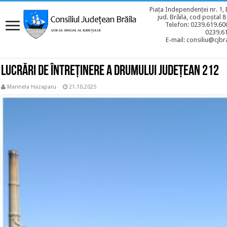
Piața Independenței nr. 1, 
jud. Brăila, cod poștal 
Telefon: 0239.619.600
0239.6
E-mail: consiliu@cjbra
Lucrări de întreținere a drumului județean 212
Marinela Hazaparu
21.10.2025