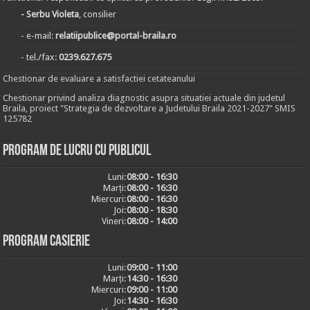
- Serbu Violeta
, consilier
- e-mail:
relatiipublice@portal-braila.ro
- tel./fax:
0239.627.675
Chestionar de evaluare a satisfactiei cetateanului
Chestionar privind analiza diagnostic asupra situatiei actuale din judetul
Braila, proiect "Strategia de dezvoltare a Judetului Braila 2021-2027" SMIS
125782
Program de lucru cu publicul
Luni:
08:00 - 16:30
Marți:
08:00 - 16:30
Miercuri:
08:00 - 16:30
Joi:
08:00 - 18:30
Vineri:
08:00 - 14:00
Program casierie
Luni:
09:00 - 11:00
Marți:
14:30 - 16:30
Miercuri:
09:00 - 11:00
Joi:
14:30 - 16:30